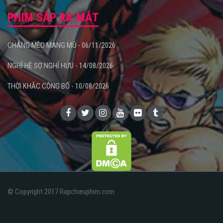
PHIM SẮP RA MẮT
CHÀNG MÈO MANG MŨ - 06/11/2026
NGHỈ HÈ SỢ NGHỈ HƯU - 14/08/2026
THỜI KHẮC CÔNG BỐ - 10/08/2026
© Copyright 2017 Rapchieuphim.com