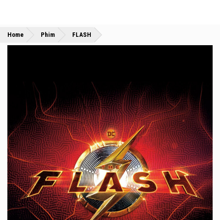
»
»
Home
Phim
FLASH