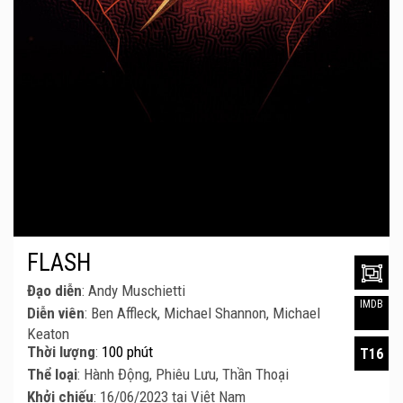
FLASH
Đạo diễn
: Andy Muschietti
IMDB
Diễn viên
: Ben Affleck, Michael Shannon, Michael
Keaton
Thời lượng
:
100 phút
T16
Thể loại
: Hành Động, Phiêu Lưu, Thần Thoại
Khởi chiếu
: 16/06/2023 tại Việt Nam