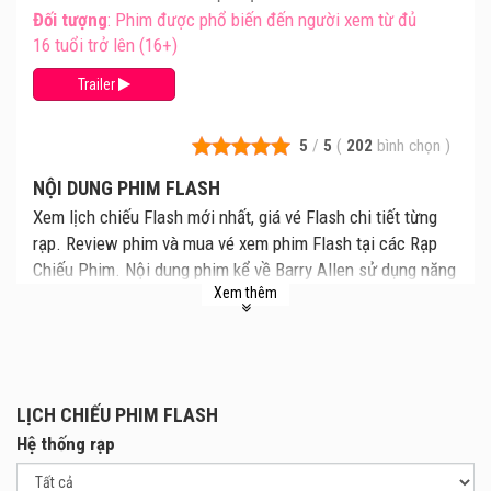
Đối tượng
: Phim được phổ biến đến người xem từ đủ
16 tuổi trở lên (16+)
Trailer
5
/
5
(
202
bình chọn
)
NỘI DUNG PHIM FLASH
Xem lịch chiếu Flash mới nhất, giá vé Flash chi tiết từng
rạp. Review phim và mua vé xem phim Flash tại các Rạp
Chiếu Phim. Nội dung phim kể về Barry Allen sử dụng năng
Xem thêm
lực của mình để du hành thời gian nhằm thay đổi những sự
kiện trong quá khứ. Khi Barry quay về quá khứ để cứu gia
đình của mình, anh đã vô tình bị kẹt lại trong một thực tại,
mà ở đây tướng Zod tái xuất và đe doạ huỷ diệt tất cả,
nhưng không có bất cứ anh hùng nào giải cứu.
LỊCH CHIẾU PHIM FLASH
Để cứu lấy trái đất, Barry phải thuyết phục một Batman rất
Hệ thống rạp
khác và cứu một cư dân Kryptonian đang bị cầm tù. Barry