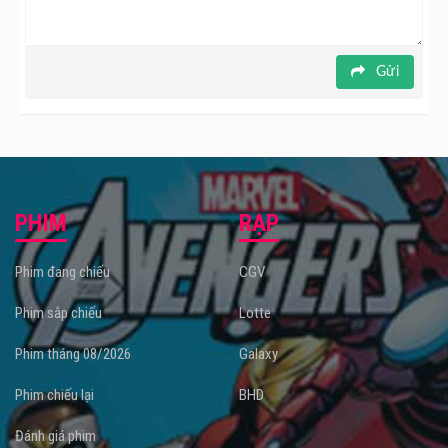
Gửi
PHIM
RẠP
Phim đang chiếu
CGV
Phim sắp chiếu
Lotte
Phim tháng 08/2026
Galaxy
Phim chiếu lại
BHD
Đánh giá phim