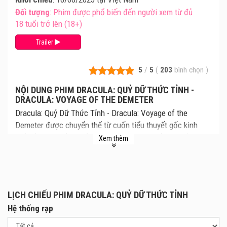
Đối tượng
: Phim được phổ biến đến người xem từ đủ
18 tuổi trở lên (18+)
Trailer
5
/
5
(
203
bình chọn
)
NỘI DUNG PHIM DRACULA: QUỶ DỮ THỨC TỈNH -
DRACULA: VOYAGE OF THE DEMETER
Dracula: Quỷ Dữ Thức Tỉnh - Dracula: Voyage of the
Demeter được chuyển thể từ cuốn tiểu thuyết gốc kinh
điển về ma cà rồng của Bram Stoker, hé lộ về lịch sử đen
Xem thêm
tối của quỷ hút máu Dracula. Cùng xem lịch chiếu Dracula:
Quỷ Dữ Thức Tỉnh mới nhất, giá vé Dracula: Quỷ Dữ Thức
Tỉnh chi tiết tại rạp. Review phim và mua vé xem phim
Dracula: Quỷ Dữ Thức Tỉnh tại các Rạp Chiếu Phim.
LỊCH CHIẾU PHIM DRACULA: QUỶ DỮ THỨC TỈNH
Một đoàn thủy thủ tham gia vào nhiệm vụ vận chuyển một
Hệ thống rạp
“đơn hàng” bí ẩn từ Carpathia đến London trên con tàu