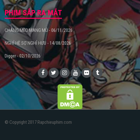
PHIM SẮP RA MẮT
CHÀNG MÈO MANG MŨ - 06/11/2026
NGHỈ HÈ SỢ NGHỈ HƯU - 14/08/2026
Digger - 02/10/2026
© Copyright 2017 Rapchieuphim.com