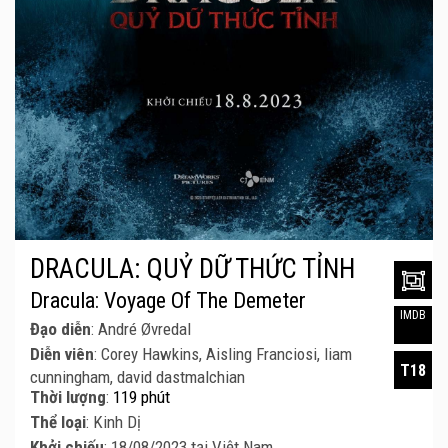
DRACULA: QUỶ DỮ THỨC TỈNH
Dracula: Voyage Of The Demeter
IMDB
Đạo diễn
: André Øvredal
Diễn viên
: Corey Hawkins, Aisling Franciosi, liam
T18
cunningham, david dastmalchian
Thời lượng
:
119 phút
Thể loại
: Kinh Dị
Khởi chiếu
: 18/08/2023 tại Việt Nam