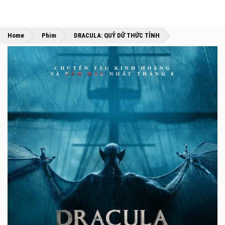
»
»
Home
Phim
DRACULA: QUỶ DỮ THỨC TỈNH