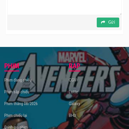
Dracula: Quỷ Dữ Thức Tỉnh dự kiến khởi chiếu tại
rạp chiếu
phim
từ ngày 18/08/2023.
Gửi
PHIM
RẠP
Phim đang chiếu
CGV
Phim sắp chiếu
Lotte
Phim tháng 08/2026
Galaxy
Phim chiếu lại
BHD
Đánh giá phim