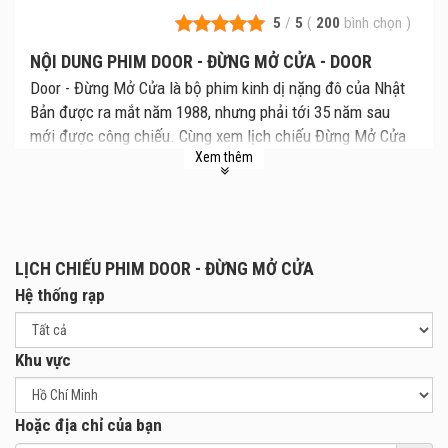
5
/
5
(
200
bình chọn
)
NỘI DUNG PHIM DOOR - ĐỪNG MỞ CỬA - DOOR
Door - Đừng Mở Cửa là bộ phim kinh dị nặng đô của Nhật
Bản được ra mắt năm 1988, nhưng phải tới 35 năm sau
mới được công chiếu. Cùng xem lịch chiếu Đừng Mở Cửa
Xem thêm
mới nhất, giá vé Đừng Mở Cửa chi tiết tại rạp. Review phim
và mua vé xem phim Đừng Mở Cửa tại các Rạp Chiếu
Phim.
Bộ phim xoay quanh người phụ nữ nội trợ - Yasuko (Keiko
Takahashi thủ vai). Cô sống cùng chồng và con trai tại một
LỊCH CHIẾU PHIM DOOR - ĐỪNG MỞ CỬA
căn chung cư. Vì chồng cô là người luôn bận bịu với công
Hệ thống rạp
việc nên phần lớn thời gian, Yasuko chỉ ở nhà chăm sóc
con cái.
Khu vực
Hàng ngày, Yasuko đều bị tra tấn tinh thần bởi những cuộc
gọi rác và tiếng gõ cửa của những nhân viên bán hàng
không mời mà tới. Một ngày nọ, một người đàn ông lạ mặt,
Hoặc địa chỉ của bạn
xưng là Yamakawa gõ cửa nhà cô để giới thiệu sản phẩm.