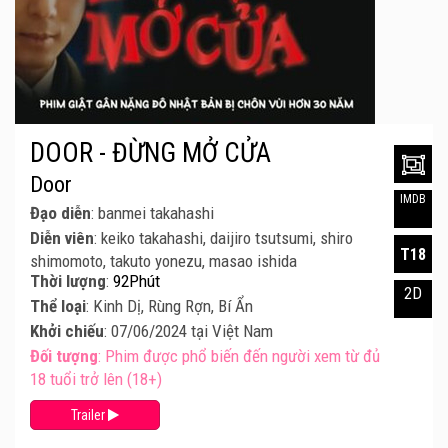
DOOR - ĐỪNG MỞ CỬA
Door
IMDB
Đạo diễn
: banmei takahashi
Diễn viên
: keiko takahashi, daijiro tsutsumi, shiro
T18
shimomoto, takuto yonezu, masao ishida
Thời lượng
:
92Phút
2D
Thể loại
: Kinh Dị, Rùng Rợn, Bí Ẩn
Khởi chiếu
: 07/06/2024 tại Việt Nam
Đối tượng
: Phim được phổ biến đến người xem từ đủ
18 tuổi trở lên (18+)
Trailer