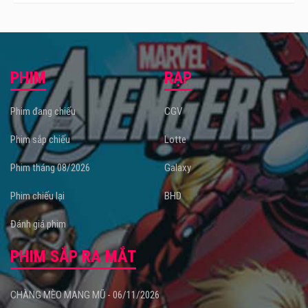
PHIM
RẠP
Phim đang chiếu
CGV
Phim sắp chiếu
Lotte
Phim tháng 08/2026
Galaxy
Phim chiếu lại
BHD
Đánh giá phim
PHIM SẮP RA MẮT
CHÀNG MÈO MANG MŨ - 06/11/2026