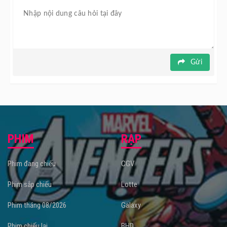
ngôn ngữ Anh, Việt, Pháp, được lựa chọn kỹ lưỡng để phù
hợp với tình tiết của tác phẩm, cùng phần phối khí dàn
dựng của nhạc sĩ Lê Thanh Tâm. Bộ phim được quay hoàn
toàn tại nước Mỹ, bối cảnh trải dài qua nhiều tiểu bang
khác nhau.
Gửi
Đoá Hoa Mong Manh được chỉ đạo sản xuất bởi đạo diễn
Mai Thu Huyền và có sự góp mặt của các diễn viên gồm
Maya, Nhật Hạ, Quốc Cường, ca sĩ Trizzie Phương Trinh,
ca sĩ Nguyễn Anh Dũng, Baggio Saetti, Đức Tiến, MC
Khánh Hoàng,...
PHIM
RẠP
Đoá Hoa Mong Manh dự kiến khởi chiếu tại
rạp chiếu phim
từ ngày 18/04/2024.
Phim đang chiếu
CGV
Phim sắp chiếu
Lotte
Phim tháng 08/2026
Galaxy
Phim chiếu lại
BHD