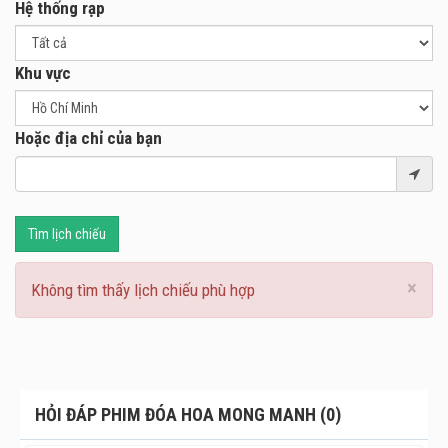
Hệ thống rạp
một cô gái xinh đẹp, với giọng hát hay, nhưng sớm mồ côi
cha mẹ và được người chị họ là nữ ca sĩ Ellie cưu mang.
Trong một đêm nhạc tại phòng trà, Ellie bất ngờ bị mất
Khu vực
giọng nên Thạch Thảo phải lên hát thay cho chị mình.
Cũng từ đây, Thạch Thảo lọt vào mắt xanh của Sơn - một
Hoặc địa chỉ của bạn
nhà sản xuất âm nhạc. Cô nhận được lời mời thu âm hấp
dẫn từ vợ chồng Sơn và trở nên nổi tiếng.Nàng càng lúc
càng tỏa sáng như một đóa hoa, khiến đàn ông nào cũng
muốn chở che, trong đó có cả Sơn. Vợ Sơn là một phụ nữ
Tìm lịch chiếu
quyền lực, cô phát hiện ra chuyện này và tính toán âm mưu
đối phó. Liệu đâu là ái tình phù phiếm, đâu là bến đỗ thật
×
sự dành cho nàng? Và đóa hoa Thạch Thảo này có" sớm
Không tìm thấy lịch chiếu phù hợp
nở chóng tàn" hay còn sự thật nào ẩn chứa đằng sau? Tất
cả sẽ được giải đáp trong " ĐÓA HOA MONG MANH".
Qua bộ phim, đạo diễn Mai Thu Huyền muốn phản ánh và
khắc hoạ đời sống thu nhỏ của những người nghệ sĩ gốc
HỎI ĐÁP PHIM ĐÓA HOA MONG MANH (0)
Việt tại hải ngoại, cũng như những người Việt đã thành
công trên nước Mỹ. Phim có tới 15 ca ca khúc với cả 3