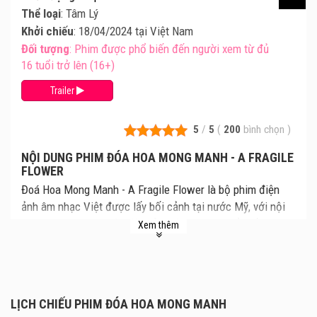
Thể loại
: Tâm Lý
Khởi chiếu
: 18/04/2024 tại Việt Nam
Đối tượng
: Phim được phổ biến đến người xem từ đủ
16 tuổi trở lên (16+)
Trailer
5
/
5
(
200
bình chọn
)
NỘI DUNG PHIM ĐÓA HOA MONG MANH - A FRAGILE
FLOWER
Đoá Hoa Mong Manh - A Fragile Flower là bộ phim điện
ảnh âm nhạc Việt được lấy bối cảnh tại nước Mỹ, với nội
dung xoay quanh cuộc đời của một nữ ca sĩ nổi tiếng, tài
Xem thêm
năng và xinh đẹp. Cùng xem lịch chiếu Đoá Hoa Mong
Manh mới nhất, giá vé Đoá Hoa Mong Manh chi tiết tại rạp.
Review phim và mua vé xem phim Đoá Hoa Mong Manh tại
các Rạp Chiếu Phim.
LỊCH CHIẾU PHIM ĐÓA HOA MONG MANH
Đoá Hoa Mong Manh xoay quanh nhân vật Thạch Thảo,