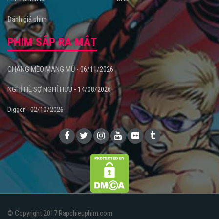
Đánh giá phim
PHIM SẮP RA MẮT
CHÀNG MÈO MANG MŨ - 06/11/2026
NGHỈ HÈ SỢ NGHỈ HƯU - 14/08/2026
Digger - 02/10/2026
© Copyright 2017 Rapchieuphim.com