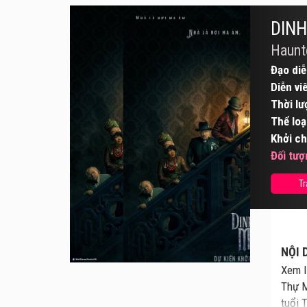
DINH
Haunt
Đạo diễ
Diễn vi
Thời lư
Thể loạ
Khởi ch
Đối tượ
Tr
NỘI 
Xem l
Thự M
tuổi 