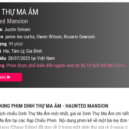
 THỰ MA ÁM
ed Mansion
n
: Justin Simien
ên
: jamie lee curtis, Owen Wilson, Rosario Dawson
ợng
:
99 phút
i
: Hài, Tâm Lý, Gia Đình
iếu
: 28/07/2023 tại Việt Nam
ng
: Phim được phổ biến đến người xem từ đủ 13 tuổi trở lên (13+)
ailer
DUNG PHIM DINH THỰ MA ÁM - HAUNTED MANSION
ịch chiếu Dinh Thự Ma Ám mới nhất, giá vé Dinh Thự Ma Ám chi tiế
a Ám tại các Rạp Chiếu Phim. Nội dung phim kể về một bà mẹ đơn t
Travis (Chase Dillon) đã dọn về ở trong một dinh thự giá rẻ ở ngoạ