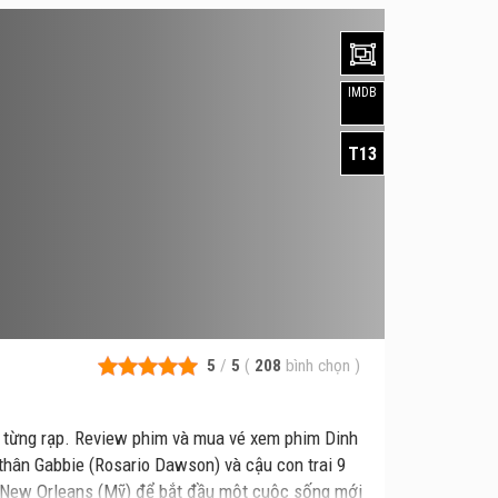
IMDB
T13
5
/
5
(
208
bình chọn
)
t từng rạp. Review phim và mua vé xem phim Dinh
hân Gabbie (Rosario Dawson) và cậu con trai 9
i ô New Orleans (Mỹ) để bắt đầu một cuộc sống mới