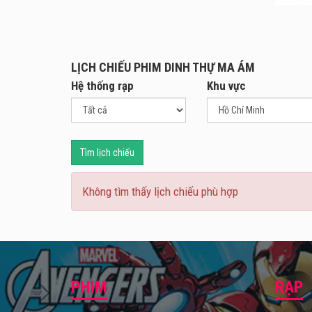
sau m
đây, 
Không
LỊCH CHIẾU PHIM DINH THỰ MA ÁM
nhóm 
Hệ thống rạp
Khu vực
nhiên
những
Mặc d
hoàn 
Tìm lịch chiếu
thự m
nhất 
Không tìm thấy lịch chiếu phù hợp
Dinh 
PHIM
RẠP