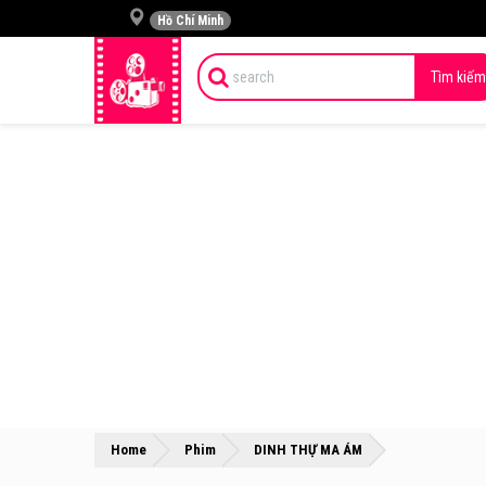
Hồ Chí Minh
Tìm kiếm
»
»
Home
Phim
DINH THỰ MA ÁM