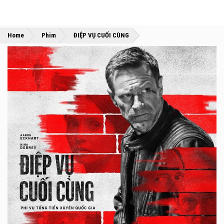
»
»
Home
Phim
ĐIỆP VỤ CUỐI CÙNG