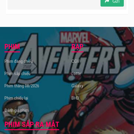
Gửi
PHIM
RẠP
Phim đang chiếu
CGV
Phim sắp chiếu
Lotte
Phim tháng 08/2026
Galaxy
Phim chiếu lại
BHD
Đánh giá phim
PHIM SẮP RA MẮT