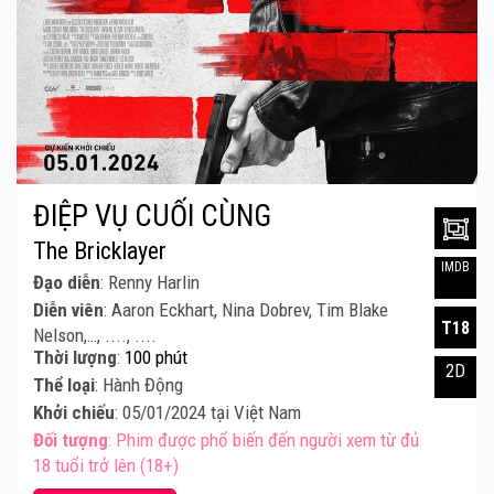
ĐIỆP VỤ CUỐI CÙNG
The Bricklayer
IMDB
Đạo diễn
: Renny Harlin
Diễn viên
: Aaron Eckhart, Nina Dobrev, Tim Blake
T18
Nelson,…, ...., ....
Thời lượng
:
100 phút
2D
Thể loại
: Hành Động
Khởi chiếu
: 05/01/2024 tại Việt Nam
Đối tượng
: Phim được phổ biến đến người xem từ đủ
18 tuổi trở lên (18+)