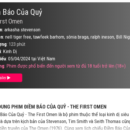
 Báo Của Quỷ
irst Omen
n
: arkasha stevenson
ên
: nell tiger free, tawfeek barhom, sônia braga, ralph ineson, Bill Ni
ợng
:
123 phút
i
: Kinh Dị
iếu
: 05/04/2024 tại Việt Nam
ng
: Phim được phổ biến đến người xem từ đủ 18 tuổi trở lên (18+)
ailer
DUNG PHIM ĐIỀM BÁO CỦA QUỶ - THE FIRST OMEN
Báo Của Quỷ - The First Omen là bộ phim thuộc thể loại kinh dị si
và dựa trên kịch bản của Stevenson, Tim Smith và Seith Thomas cũn
tiền truyện của The Omen (1976). Cùng xem lịch chiếu Điềm Báo Của 