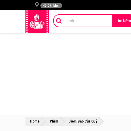
Hồ Chí Minh
Tìm kiếm
»
»
Home
Phim
Điềm Báo Của Quỷ