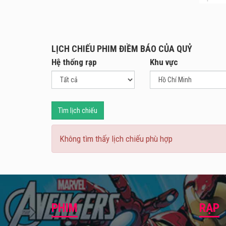
tại r
Bộ ph
một n
LỊCH CHIẾU PHIM ĐIỀM BÁO CỦA QUỶ
bấy g
Hệ thống rạp
Khu vực
Cũng 
kinh 
Trong
đến c
Tìm lịch chiếu
hoạch
tin. 
Không tìm thấy lịch chiếu phù hợp
ra, h
Phim m
PHIM
RẠP