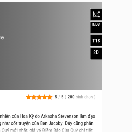
IMDB
ghy
T18
2D
5
/
5
(
200
bình chọn
)
êu nhiên của Hoa Kỳ do Arkasha Stevenson làm đạo
g như cốt truyện của Ben Jacoby. Đây cũng phần
Quỷ mới nhất, giá vé Điềm Báo Của Quỷ chi tiết