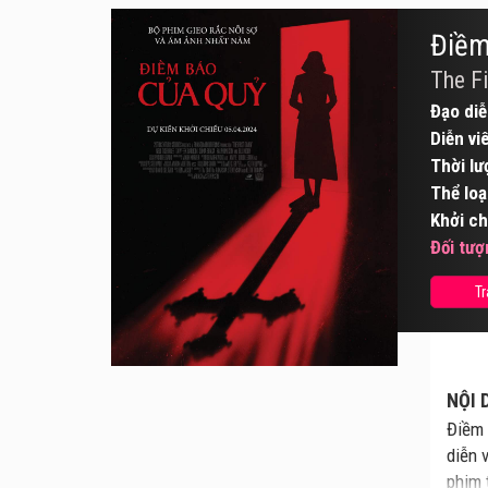
Điềm
The F
Đạo diễ
Diễn vi
Thời lư
Thể loạ
Khởi ch
Đối tượ
Tr
NỘI 
Điềm 
diễn 
phim 