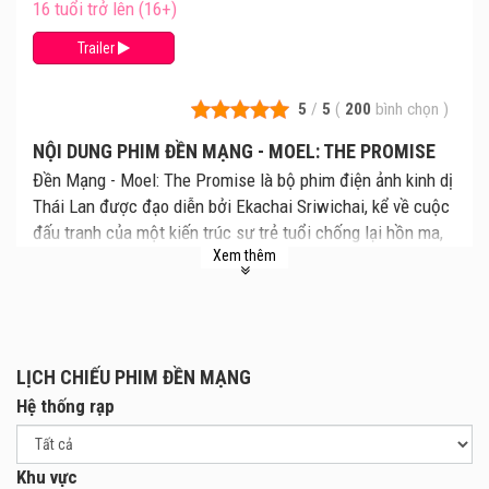
16 tuổi trở lên (16+)
Trailer
5
/
5
(
200
bình chọn
)
NỘI DUNG PHIM ĐỀN MẠNG - MOEL: THE PROMISE
Đền Mạng - Moel: The Promise là bộ phim điện ảnh kinh dị
Thái Lan được đạo diễn bởi Ekachai Sriwichai, kể về cuộc
đấu tranh của một kiến trúc sư trẻ tuổi chống lại hồn ma,
Xem thêm
một thế lực tà ác chỉ trực chờ lấy mạng anh chỉ vì người
cha quá cố đã phản bội lời thề. Cùng xem lịch chiếu Đền
Mạng mới nhất, giá vé Đền Mạng chi tiết tại rạp. Review
phim và mua vé xem phim Đền Mạng tại các Rạp Chiếu
Phim.
LỊCH CHIẾU PHIM ĐỀN MẠNG
Bộ phim xoay quanh nhân vật August, một kiến trúc sư trẻ
Hệ thống rạp
tuổi, thành công và có một gia đình hạnh phúc. Tuy nhiên,
khi liên tiếp gặp những chuyện li kỳ, bí ẩn, xảy ra xung
Khu vực
quanh mình, cuộc sống của anh đã bị đảo lộn. August