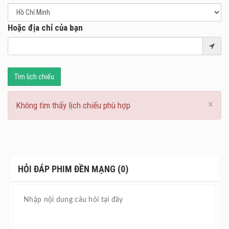
phát hiện ra những chuyện xảy ra với mình đều có liên
quan đến người cha quá cố khi ông đã phản bội lời thề với
Hoặc địa chỉ của bạn
một vị thần linh thiêng. Điều này đã khiến cho hồn ma
Nang Rum nổi giận, quyết trả báo ứng lên người August.
August sẽ tìm ra được lời thề để hóa giải lỗi lầm hay phải
trả giá bằng tính mạng của bản thân?
Tìm lịch chiếu
Trong bối cảnh đã rất nhiều phim kinh dị được công chiếu,
thì bộ phim Đền Mạng với nội dung hấp dẫn, những tình
×
Không tìm thấy lịch chiếu phù hợp
tiết bất ngờ, kỹ xảo đẹp mắt và âm thanh sống động vẫn
đem lại những trải nghiệm thú vị, sởn gai ốc cho người
xem. Bộ phim có sự tham gia của các diễn viên có thực
lực như Ekachai Sriwichai, Siwat Chotichaicharin,
Ratchanok Suwannaket,...
HỎI ĐÁP PHIM ĐỀN MẠNG (0)
Đền Mạng dự kiến khởi chiếu tại
rạp chiếu phim
từ ngày
22/03/2024.