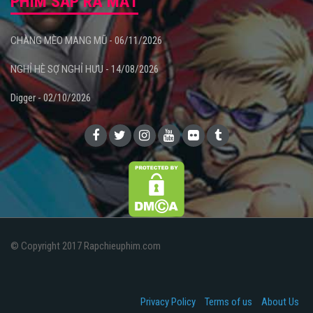
PHIM SẮP RA MẮT
CHÀNG MÈO MANG MŨ - 06/11/2026
NGHỈ HÈ SỢ NGHỈ HƯU - 14/08/2026
Digger - 02/10/2026
© Copyright 2017 Rapchieuphim.com
Privacy Policy
Terms of us
About Us