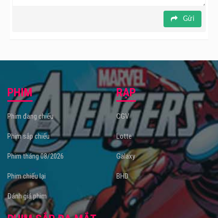
Gửi
PHIM
RẠP
Phim đang chiếu
CGV
Phim sắp chiếu
Lotte
Phim tháng 08/2026
Galaxy
Phim chiếu lại
BHD
Đánh giá phim