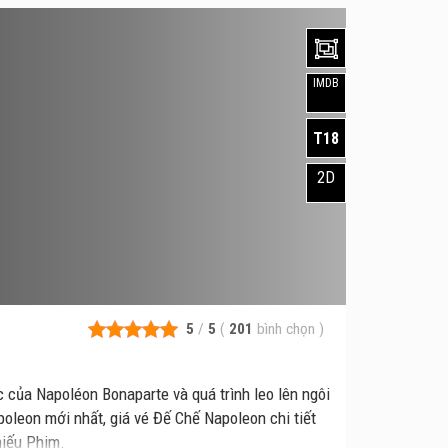
IMDB
T18
2D
5
/
5
(
201
bình chọn
)
 của Napoléon Bonaparte và quá trình leo lên ngôi
oleon mới nhất, giá vé Đế Chế Napoleon chi tiết
hiếu Phim.