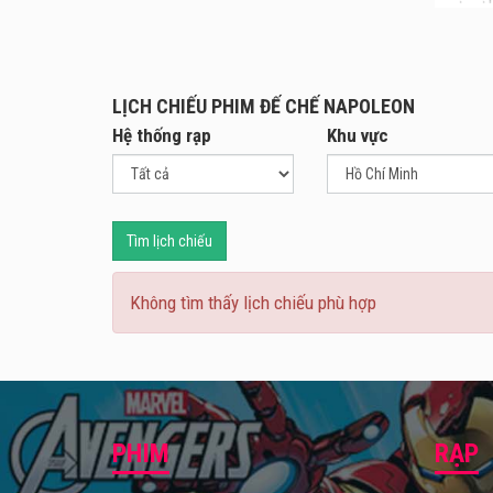
Câu c
quan 
những
LỊCH CHIẾU PHIM ĐẾ CHẾ NAPOLEON
của v
Hệ thống rạp
Khu vực
Vai d
công 
(tron
Phim 
Tìm lịch chiếu
Không tìm thấy lịch chiếu phù hợp
PHIM
RẠP