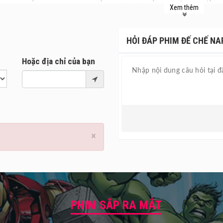
Xem thêm
huyện tiểu sử về nhà chỉ huy quân sự - Hoàng đế Pháp Napoleon Bon
hệ phức tạp và thường xuyên bất ổn, cùng Josephine, một tình yêu đí
 trận chiến lịch sử, chiến trường đẫm máu, tạo nên đế chế Napoleon
HỎI ĐÁP PHIM ĐẾ CHẾ NA
ị bạo chúa, vua nước Pháp.
Hoặc địa chỉ của bạn
iễn Napoleon sẽ do tài tử Joaquin Phoenix thủ vai chính. Đây cũng
nghệ Mỹ Apple khi lấn sân vào thị trường phim ảnh. Sự hợp tác của
g vai Josephine) càng khiến fan điện ảnh chú ý.
mới Napoleon ra mắt tại các
rạp chiếu phim
từ 01/12/2023.
×
PHIM SẮP RA MẮT