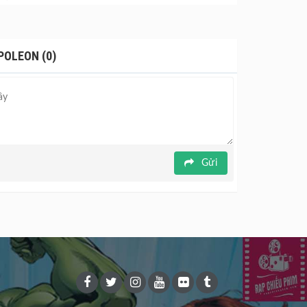
aparte được kể qua lăng kính của vợ ông, mối
ch thực. Bộ phim là quá trình vươn tới quyền lực,
, đồng thời cũng thể hiện một nội tâm phức tạp
POLEON (0)
 là tác phẩm đánh dấu sự sự chuyển mình của hãng
 "Joker" Joaquin Phoenix và đả nữ Vanessa Kirby
Gửi