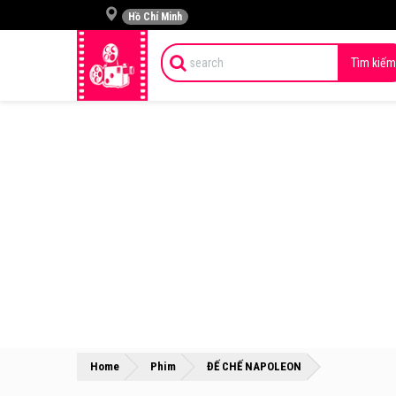
Hồ Chí Minh
Tìm kiếm
»
»
Home
Phim
ĐẾ CHẾ NAPOLEON