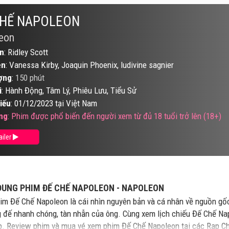
CHẾ NAPOLEON
eon
n
: Ridley Scott
ên
: Vanessa Kirby, Joaquin Phoenix, ludivine sagnier
ợng
:
150 phút
i
: Hành Động, Tâm Lý, Phiêu Lưu, Tiểu Sử
iếu
: 01/12/2023 tại Việt Nam
ng
: Phim được phổ biến đến người xem từ đủ 18 tuổi trở lên (18+)
ailer
DUNG PHIM ĐẾ CHẾ NAPOLEON - NAPOLEON
im Đế Chế Napoleon là cái nhìn nguyên bản và cá nhân về nguồn gốc
 đế nhanh chóng, tàn nhẫn của ông. Cùng xem lịch chiếu Đế Chế Nap
ạp. Review phim và mua vé xem phim Đế Chế Napoleon tại các Rạp C