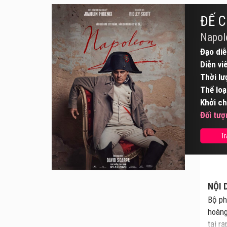
ĐẾ 
Napol
Đạo diễ
Diễn vi
Thời lư
Thể loạ
Khởi ch
Đối tượ
Tr
NỘI 
Bộ ph
hoàng
tại r