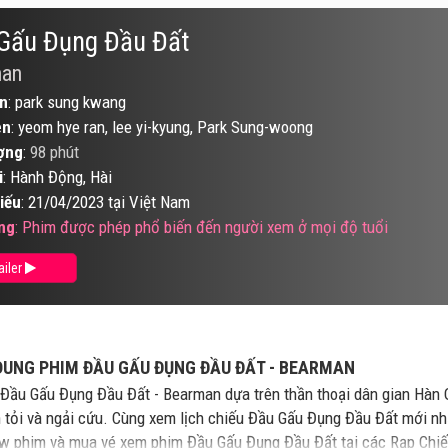
Gấu Đụng Đầu Đất
man
n
: park sung kwang
ên
: yeom hye ran, lee yi-kyung, Park Sung-woong
ợng
:
98 phút
i
: Hành Động, Hài
iếu
: 21/04/2023 tại Việt Nam
ng
: Phim được phép phổ biến đến người xem ở mọi độ tuổi
ailer
DUNG PHIM ĐẦU GẤU ĐỤNG ĐẦU ĐẤT - BEARMAN
Đầu Gấu Đụng Đầu Đất - Bearman dựa trên thần thoại dân gian Hàn 
n tỏi và ngải cứu. Cùng xem lịch chiếu Đầu Gấu Đụng Đầu Đất mới nhấ
w phim và mua vé xem phim Đầu Gấu Đụng Đầu Đất tại các Rạp Chi