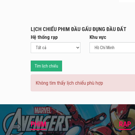
Phim 
bất đ
Bộ ph
LỊCH CHIẾU PHIM ĐẦU GẤU ĐỤNG ĐẦU ĐẤT
Trúng
Hệ thống rạp
Khu vực
chuyê
Phim 
Tìm lịch chiếu
Không tìm thấy lịch chiếu phù hợp
PHIM
RẠP