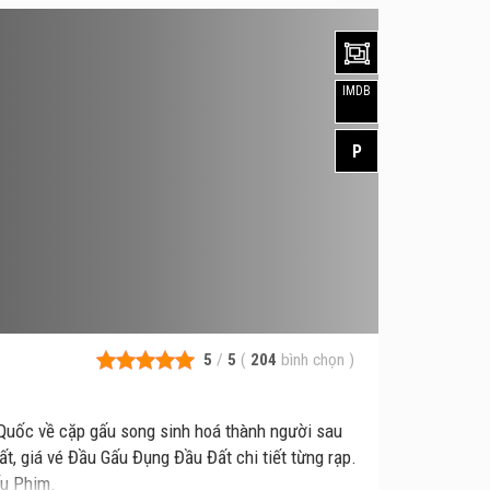
IMDB
P
5
/
5
(
204
bình chọn
)
Quốc về cặp gấu song sinh hoá thành người sau
t, giá vé Đầu Gấu Đụng Đầu Đất chi tiết từng rạp.
ếu Phim.