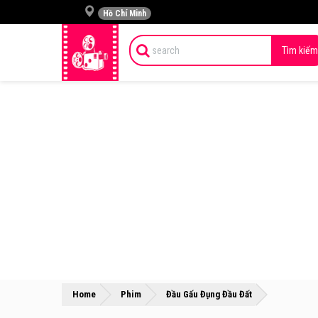
Hồ Chí Minh
Tìm kiếm
»
»
Home
Phim
Đầu Gấu Đụng Đầu Đất