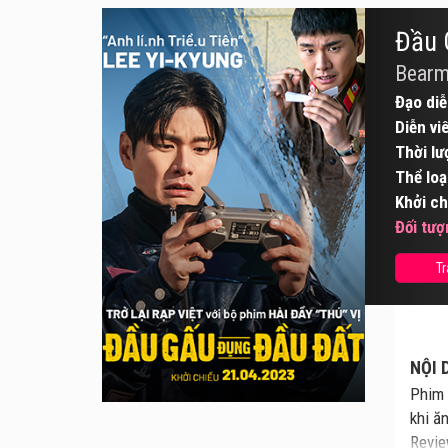
Đầu 
Bear
Đạo diễ
Diễn vi
Thời lư
Thể loạ
Khởi ch
Đối tượ
Tr
NỘI 
Phim 
khi ă
Revie