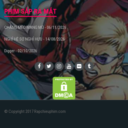
PHIM SẮP RA MẮT
CHÀNG MÈO MANG MŨ - 06/11/2026
NGHỈ HÈ SỢ NGHỈ HƯU - 14/08/2026
Digger - 02/10/2026
© Copyright 2017 Rapchieuphim.com