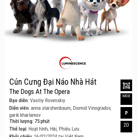
Cún Cưng Đại Náo Nhà Hát
The Dogs At The Opera
IMDB
Đạo diễn
: Vasiliy Rovenskiy
Diễn viên
: anna starshenbaum, Diomid Vinogradov,
P
garik kharlamov
Thời lượng
:
75 phút
2D
Thể loại
: Hoạt hình, Hài, Phiêu Lưu
Khởi chiếu
: 16/02/2024 tại Việt Nam