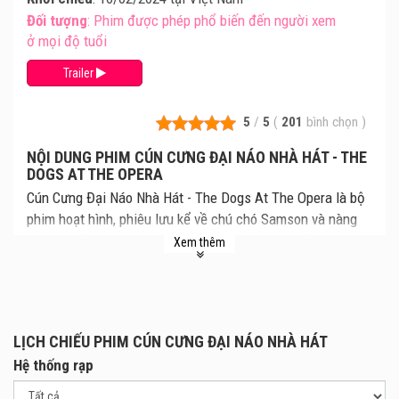
Đối tượng
: Phim được phép phổ biến đến người xem
ở mọi độ tuổi
Trailer
5
/
5
(
201
bình chọn
)
NỘI DUNG PHIM CÚN CƯNG ĐẠI NÁO NHÀ HÁT - THE
DOGS AT THE OPERA
Cún Cưng Đại Náo Nhà Hát - The Dogs At The Opera là bộ
phim hoạt hình, phiêu lưu kể về chú chó Samson và nàng
cún xinh đẹp Margot khi vô tình vướng vào vụ trộm vương
Xem thêm
miện kim cương của nữ diễn viên Anastasia. Cùng xem
lịch chiếu Cún Cưng Đại Náo Nhà Hát mới nhất, giá vé Cún
Cưng Đại Náo Nhà Hát chi tiết tại rạp. Review phim và mua
vé xem phim Cún Cưng Đại Náo Nhà Hát tại các Rạp Chiếu
LỊCH CHIẾU PHIM CÚN CƯNG ĐẠI NÁO NHÀ HÁT
Phim.
Hệ thống rạp
Chú chó lang thang Samson tình cờ lạc vào không gian