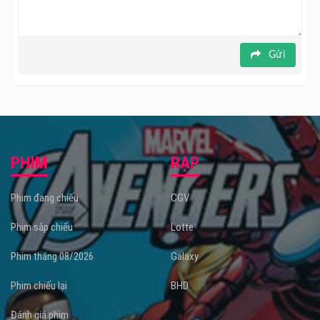
Gửi
PHIM
RẠP
Phim đang chiếu
CGV
Phim sắp chiếu
Lotte
Phim tháng 08/2026
Galaxy
Phim chiếu lại
BHD
Đánh giá phim