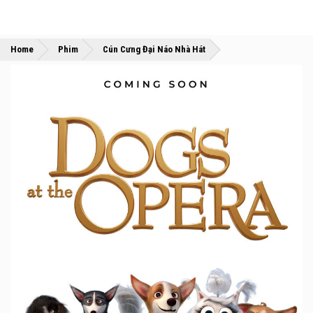
»
»
Home
Phim
Cún Cưng Đại Náo Nhà Hát