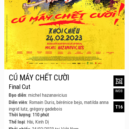
CÚ MÁY CHẾT CƯỜI
Final Cut
IMDB
Đạo diễn
: michel hazanavicius
Diễn viên
: Romain Duris, bérénice bejo, matilda anna
T16
ingrid lutz, grégory gadebois
Thời lượng
:
110 phút
Thể loại
: Hài, Kinh Dị
Khởi chiếu
: 24/02/2023 tại Việt Nam