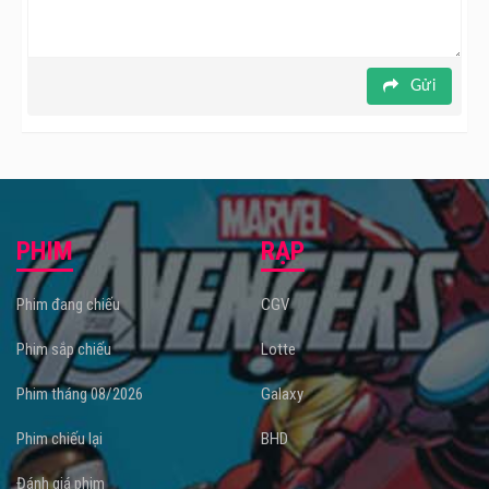
Gửi
PHIM
RẠP
Phim đang chiếu
CGV
Phim sắp chiếu
Lotte
Phim tháng 08/2026
Galaxy
Phim chiếu lại
BHD
Đánh giá phim