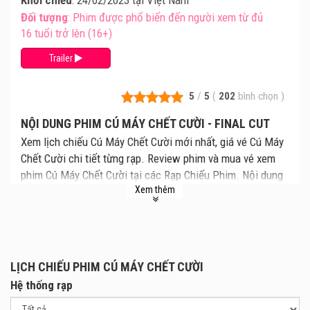
Đối tượng
: Phim được phổ biến đến người xem từ đủ
16 tuổi trở lên (16+)
Trailer
5
/
5
(
202
bình chọn
)
NỘI DUNG PHIM CÚ MÁY CHẾT CƯỜI - FINAL CUT
Xem lịch chiếu Cú Máy Chết Cười mới nhất, giá vé Cú Máy
Chết Cười chi tiết từng rạp. Review phim và mua vé xem
phim Cú Máy Chết Cười tại các Rạp Chiếu Phim. Nội dung
Xem thêm
phim kể về một đoàn làm phim vì muốn tiết kiệm chi phí
thuê bối cảnh mà đã tận dụng khu nhà máy bỏ hoang để
ghi hình tác phẩm lấy đề tài xác sống. Không ngờ ở đây,
họ đã có một trải nghiệm nhớ đời khi chạm mặt với những
thây ma hung tợn bằng xương bằng thịt, những zombie
LỊCH CHIẾU PHIM CÚ MÁY CHẾT CƯỜI
"hàng hiệu" đích thực.
Hệ thống rạp
Thuộc thể loại phim kinh dị và không thiếu những cảnh