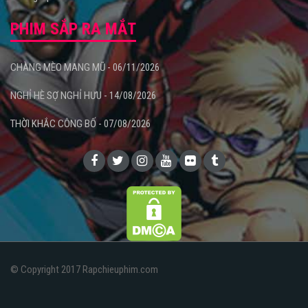
PHIM SẮP RA MẮT
CHÀNG MÈO MANG MŨ - 06/11/2026
NGHỈ HÈ SỢ NGHỈ HƯU - 14/08/2026
THỜI KHẮC CÔNG BỐ - 07/08/2026
© Copyright 2017 Rapchieuphim.com