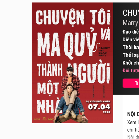
CHUY
Marry
Đạo diễ
Diễn vi
Thời lư
Thể loạ
Khởi ch
Đối tượ
Tr
NỘI 
Xem l
chi t
Nội d