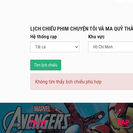
Quang
một h
Sau đ
LỊCH CHIẾU PHIM CHUYỆN TÔI VÀ MA QUỶ T
Minh 
Hệ thống rạp
Khu vực
hơn n
Để th
mình.
giúp 
Tìm lịch chiếu
hước 
Với đ
Không tìm thấy lịch chiếu phù hợp
của k
đấu s
Chuyệ
PHIM
RẠP