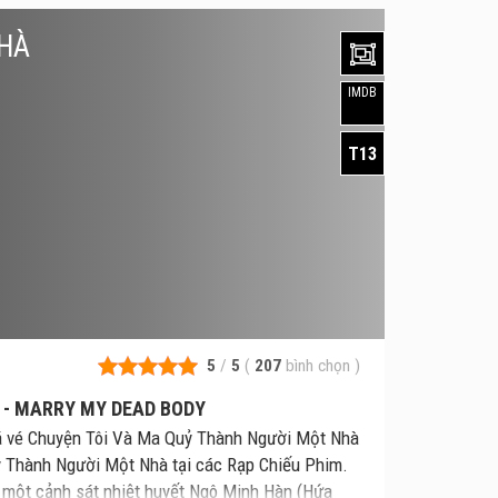
NHÀ
IMDB
T13
5
/
5
(
207
bình chọn
)
 - MARRY MY DEAD BODY
iá vé Chuyện Tôi Và Ma Quỷ Thành Người Một Nhà
ỷ Thành Người Một Nhà tại các Rạp Chiếu Phim.
về một cảnh sát nhiệt huyết Ngô Minh Hàn (Hứa