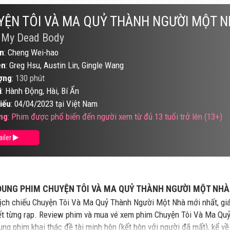
ỆN TÔI VÀ MA QUỶ THÀNH NGƯỜI MỘT 
 My Dead Body
n
: Cheng Wei-hao
ên
: Greg Hsu, Austin Lin, Gingle Wang
ợng
:
130 phút
i
: Hành Động, Hài, Bí Ẩn
iếu
: 04/04/2023 tại Việt Nam
ng
: Phim được phổ biến đến người xem từ đủ 13 tuổi trở lên (13+)
ailer
DUNG PHIM CHUYỆN TÔI VÀ MA QUỶ THÀNH NGƯỜI MỘT NHÀ
ịch chiếu Chuyện Tôi Và Ma Quỷ Thành Người Một Nhà mới nhất, g
iết từng rạp. Review phim và mua vé xem phim Chuyện Tôi Và Ma Qu
ung phim khai thác đề tài minh hôn (kết hôn với người đã mất), kể 