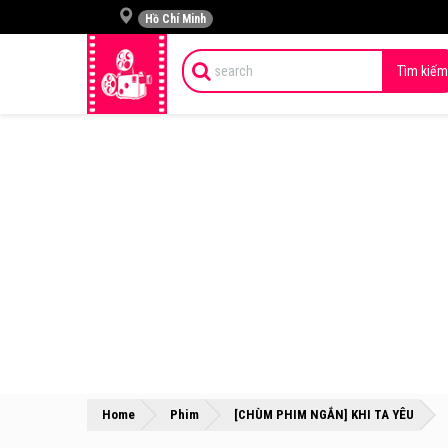
Hồ Chí Minh
Tìm kiếm
»
»
Home
Phim
[CHÙM PHIM NGẮN] KHI TA YÊU