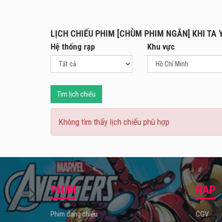
phim,
LỊCH CHIẾU PHIM [CHÙM PHIM NGẮN] KHI TA 
Hệ thống rạp
Khu vực
Tìm lịch chiếu
Không tìm thấy lịch chiếu phù hợp
PHIM
RẠP
Phim đang chiếu
CGV