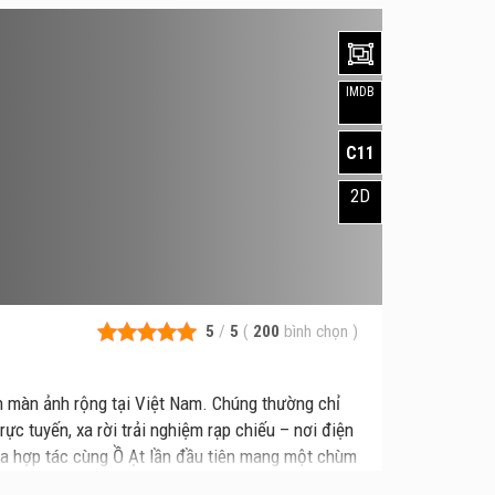
IMDB
C11
2D
5
/
5
(
200
bình chọn
)
ên màn ảnh rộng tại Việt Nam. Chúng thường chỉ
rực tuyến, xa rời trải nghiệm rạp chiếu – nơi điện
a hợp tác cùng Ồ Ạt lần đầu tiên mang một chùm
 chiếu độc lập. Không chỉ là một buổi chiếu