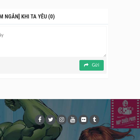
hơn cho khán giả tại rạp.
 NGẮN] KHI TA YÊU (0)
Gửi