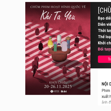
[CHÙ
Đạo diễ
Diễn vi
Thời lư
Thể loạ
Khởi ch
Đối tượ
Tr
NỘI 
Phim 
xuất 
ảnh đ
phim 