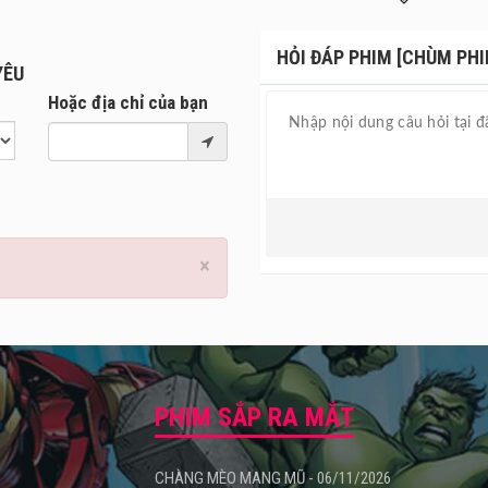
 chương trình mở ra một không gian thưởng thức mới mẻ và trọn vẹn 
HỎI ĐÁP PHIM [CHÙM PHIM
YÊU
Hoặc địa chỉ của bạn
×
PHIM SẮP RA MẮT
CHÀNG MÈO MANG MŨ - 06/11/2026