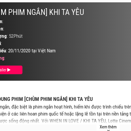
M PHIM NGẮN] KHI TA YÊU
n
:
ên
:
ợng
:
52Phút
i
:
iếu
: 20/11/2020 tại Việt Nam
ng
:
ailer
DUNG PHIM [CHÙM PHIM NGẮN] KHI TA YÊU
ngắn, đặc biệt là phim ngắn hoạt hình, hiếm khi được trình chiếu tr
hiện ở các liên hoan phim quốc tế hoặc lặng lẽ tồn tại trên nền tảng t
ược sống động nhất. Với WHEN IN LOVE / KHI TA YÊU, Lotte Cinem
Xem thêm
ngắn hoạt hình được giám tuyển chuyên nghiệp ra rạp dưới dạng suất