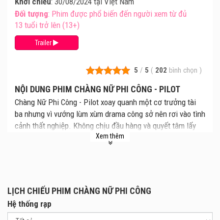
Khởi chiếu
: 30/08/2024 tại Việt Nam
Đối tượng
: Phim được phổ biến đến người xem từ đủ
13 tuổi trở lên (13+)
Trailer
5
/
5
(
202
bình chọn
)
NỘI DUNG PHIM CHÀNG NỮ PHI CÔNG - PILOT
Chàng Nữ Phi Công - Pilot xoay quanh một cơ trưởng tài
ba nhưng vì vướng lùm xùm drama công sở nên rơi vào tình
cảnh thất nghiệp. Không chịu đầu hàng và quyết tâm lấy
Xem thêm
lại những gì đã mất, anh đã giả làm "em gái" và ứng tuyển
vị trí "nữ phi công". Cùng xem lịch chiếu Chàng Nữ Phi
Công mới nhất, giá vé Chàng Nữ Phi Công chi tiết tại rạp.
Revie phim và mua vé xem phim Chàng Nữ Phi Công tại
các Rạp Chiếu Phim.
LỊCH CHIẾU PHIM CHÀNG NỮ PHI CÔNG
Từ đỉnh cao danh vọng, hào quang cơ trưởng của HAN
Hệ thống rạp
Jung-woo (Cho Jung-seok) tắt ngỏm khi dính vào những thị