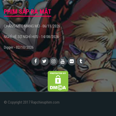
PHIM SẮP RA MẮT
CHÀNG MÈO MANG MŨ - 06/11/2026
NGHỈ HÈ SỢ NGHỈ HƯU - 14/08/2026
Digger - 02/10/2026
© Copyright 2017 Rapchieuphim.com