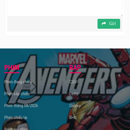
Gửi
PHIM
RẠP
Phim đang chiếu
CGV
Phim sắp chiếu
Lotte
Phim tháng 08/2026
Galaxy
Phim chiếu lại
BHD
Đánh giá phim