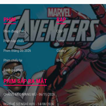
PHIM
RẠP
Phim đang chiếu
CGV
Phim sắp chiếu
Lotte
Phim tháng 08/2026
Galaxy
Phim chiếu lại
BHD
Đánh giá phim
PHIM SẮP RA MẮT
CHÀNG MÈO MANG MŨ - 06/11/2026
NGHỈ HÈ SỢ NGHỈ HƯU - 14/08/2026