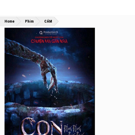
»
»
Home
Phim
CÁM