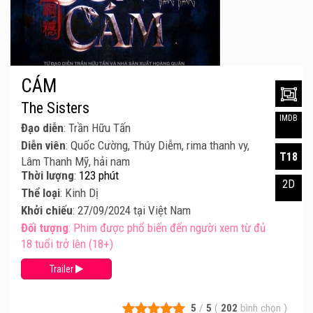
CÁM
The Sisters
IMDB
Đạo diễn
: Trần Hữu Tấn
Diễn viên
: Quốc Cường, Thúy Diễm, rima thanh vy,
T18
Lâm Thanh Mỹ, hải nam
Thời lượng
:
123 phút
2D
Thể loại
: Kinh Dị
Khởi chiếu
: 27/09/2024 tại Việt Nam
Đối tượng
: Phim được phổ biến đến người xem từ đủ
18 tuổi trở lên (18+)
Trailer
5
/
5
(
202
bình chọn
)