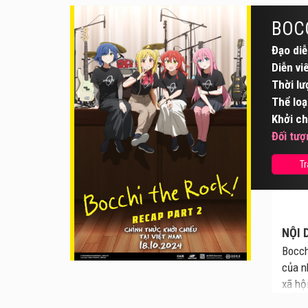
BOCC
Đạo diễ
Diễn vi
Thời lư
Thể loạ
Khởi ch
Đối tượ
Tr
NỘI 
Bocch
của n
xã hộ
Ijich