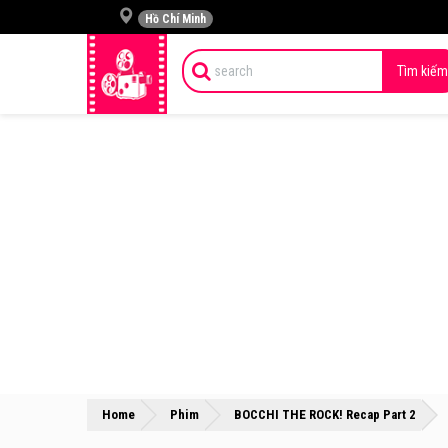
Hồ Chí Minh
Tìm kiếm
»
»
Home
Phim
BOCCHI THE ROCK! Recap Part 2