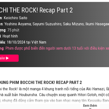
HI THE ROCK! Recap Part 2
n
: Keiichiro Saito
ên
: Yoshino Aoyama; Sayumi Suzushiro; Saku Mizuno; Ikumi Hasega
ợng
:
75 phút
i
: Hoạt hình
iếu
: 18/10/2024 tại Việt Nam
ng
: Phim được phổ biến đến người xem dưới 13 tuổi với điều kiện 
ailer
DUNG PHIM BOCCHI THE ROCK! RECAP PART 2
i the Rock! là một manga 4 khung tranh nổi tiếng của Aki Hamazi, l
hà xuất bản Houbunsha. Câu chuyện xoay quanh Hitori Gotoh, một cô g
i, nhưng đã dũng cảm tham gia vào ban nhạc mang tên Kessoku Band
Xem thêm
i, Ryo Yamada và Ikuyo Kita, cô dần dần vượt qua khó khăn và trưởng