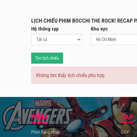
nhạc.
Khi a
LỊCH CHIẾU PHIM BOCCHI THE ROCK! RECAP P
nhờ c
Hệ thống rạp
Khu vực
đồng 
Kesso
Nhật 
Với t
Tìm lịch chiếu
tổng 
nhãn 
Không tìm thấy lịch chiếu phù hợp
nhạc 
PHIM
RẠP
Phim đang chiếu
CGV