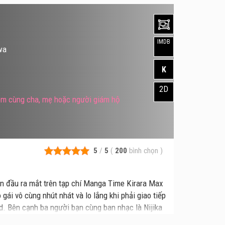
IMDB
wa
K
2D
xem cùng cha, mẹ hoặc người giám hộ
5
/
5
(
200
bình chọn
)
ần đầu ra mắt trên tạp chí Manga Time Kirara Max
ái vô cùng nhút nhát và lo lắng khi phải giao tiếp
. Bên cạnh ba người bạn cùng ban nhạc là Nijika
 thành, tìm thấy niềm vui và sự đồng hành trong âm