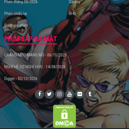
Phim tháng 08/2026
Galaxy
Phim chiếu lại
BHD
Đánh giá phim
PHIM SẮP RA MẮT
CHÀNG MÈO MANG MŨ - 06/11/2026
NGHỈ HÈ SỢ NGHỈ HƯU - 14/08/2026
Digger - 02/10/2026