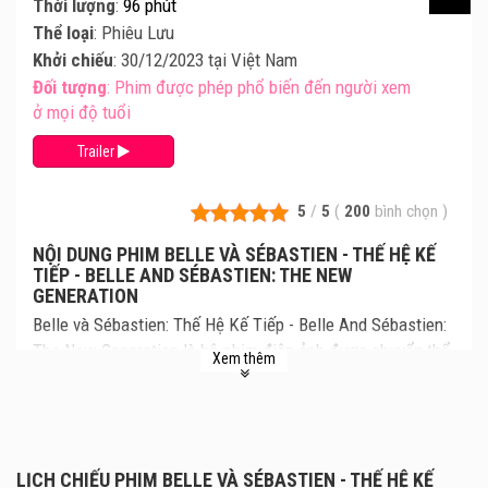
Thời lượng
:
96 phút
Thể loại
: Phiêu Lưu
Khởi chiếu
: 30/12/2023 tại Việt Nam
Đối tượng
: Phim được phép phổ biến đến người xem
ở mọi độ tuổi
Trailer
5
/
5
(
200
bình chọn
)
NỘI DUNG PHIM BELLE VÀ SÉBASTIEN - THẾ HỆ KẾ
TIẾP - BELLE AND SÉBASTIEN: THE NEW
GENERATION
Belle và Sébastien: Thế Hệ Kế Tiếp - Belle And Sébastien:
The New Generation là bộ phim điện ảnh được chuyển thể
Xem thêm
trực tiếp từ series truyền hình cùng tên ra mắt từ năm
1965 ở Pháp. Cốt truyện lấy bối cảnh nước Pháp năm
1943, kể về một cậu bé và một chú chó hoang đã cứu cả
dân làng Pháp khỏi cuộc vây bắt của lính Phát xít. Cùng
LỊCH CHIẾU PHIM BELLE VÀ SÉBASTIEN - THẾ HỆ KẾ
xem lịch chiếu Belle và Sébastien: Thế Hệ Kế Tiếp mới