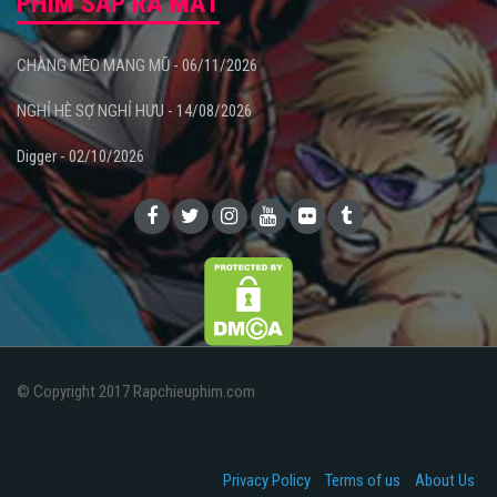
PHIM SẮP RA MẮT
CHÀNG MÈO MANG MŨ - 06/11/2026
NGHỈ HÈ SỢ NGHỈ HƯU - 14/08/2026
Digger - 02/10/2026
© Copyright 2017 Rapchieuphim.com
Privacy Policy
Terms of us
About Us