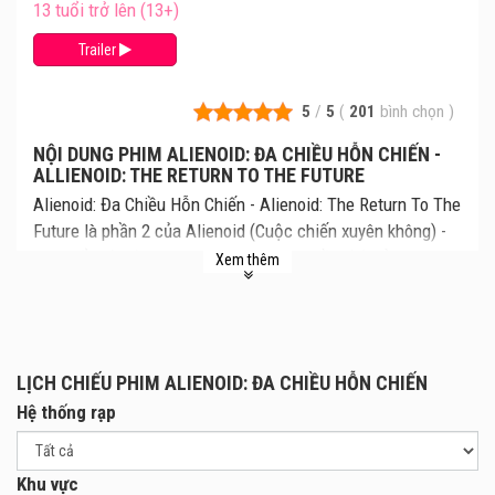
13 tuổi trở lên (13+)
Trailer
5
/
5
(
201
bình chọn
)
NỘI DUNG PHIM ALIENOID: ĐA CHIỀU HỖN CHIẾN -
ALLIENOID: THE RETURN TO THE FUTURE
Alienoid: Đa Chiều Hỗn Chiến - Alienoid: The Return To The
Future là phần 2 của Alienoid (Cuộc chiến xuyên không) -
tác phẩm đã từng làm mưa làm gió tại nền điện ảnh Hàn
Xem thêm
Quốc năm 2022. Cùng xem lịch chiếu Alienoid: Đa Chiều
Hỗn Chiến mới nhất, giá vé Alienoid: Đa Chiều Hỗn Chiến
chi tiết tại rạp. Review phim và mua vé xem phim Alienoid:
Đa Chiều Hỗn Chiến tại các Rạp Chiếu Phim.
LỊCH CHIẾU PHIM ALIENOID: ĐA CHIỀU HỖN CHIẾN
Tiếp nối diễn biến trước đó, phần 2 của tác phẩm sẽ đưa
Hệ thống rạp
người xem chìm đắm vào câu chuyện phức tạp của các
nhân vật qua hai chiều không gian khác nhau. Ean (KIM
Tae-ri) vẫn đang mắc kẹt trong quá khứ, nỗ lực ngăn chặn
Khu vực