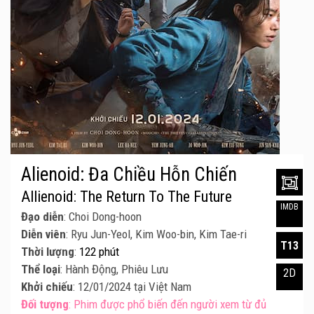
Alienoid: Đa Chiều Hỗn Chiến
Allienoid: The Return To The Future
IMDB
Đạo diễn
: Choi Dong-hoon
Diễn viên
: Ryu Jun-Yeol, Kim Woo-bin, Kim Tae-ri
T13
Thời lượng
:
122 phút
Thể loại
: Hành Động, Phiêu Lưu
2D
Khởi chiếu
: 12/01/2024 tại Việt Nam
Đối tượng
: Phim được phổ biến đến người xem từ đủ