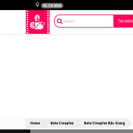
Hồ Chí Minh
Tìm kiếm
»
»
Home
Beta Cineplex
Beta Cineplex Bắc Giang