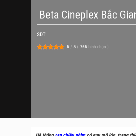
Beta Cineplex Bắc Gia
SĐT:
5
/
5
(
765
bình chọn
)
Hệ thống
rạp chiếu phim
có quy mô lớn, trang thiế