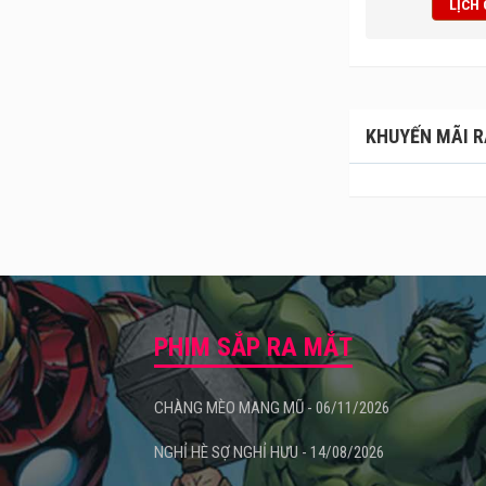
LỊCH
ại tầng 4 Co.opmart, 51 Nguyễn Văn Cừ, Ngô Quyền, thành phố Bắc 
lex Bắc Giang
hoàn toàn có thể đáp ứng nhu cầu của khán giả Bắc 
Bắc Giang còn chinh phục khách hàng bởi hệ thống âm thanh, màn h
m hấp dẫn nhất và mới nhất, mang lại trải nghiệm sống động như th
KHUYẾN MÃI R
lex
, khán giả có thể thưởng thức những món ăn hấp dẫn trong rạp m
Giang đã trở thành địa điểm vui chơi giải trí số 1 tại Bắc Giang.
PHIM SẮP RA MẮT
CHÀNG MÈO MANG MŨ - 06/11/2026
NGHỈ HÈ SỢ NGHỈ HƯU - 14/08/2026