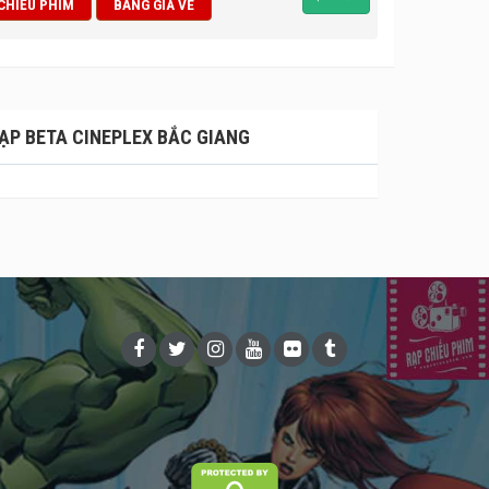
 CHIẾU PHIM
BẢNG GIÁ VÉ
Giang. Rạp hiện có tất cả 4 phòng chiếu phim với
Giang vào những thời điểm xem phim cao điểm.
ỉnh chiếu phim hiện đại nhất thị trường hiện nay.
ật mỗi khi đến rạp xem phim.
ẠP BETA CINEPLEX BẮC GIANG
à hoàn toàn không phải lo lắng về chất lượng sản