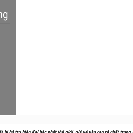
ng
t bị hỗ trợ hiện đại bậc nhất thế giới, giá vé vào rạp rẻ nhất tron