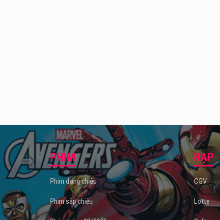
Rạp chiếu phim Beta Cineplex Bắc Giang
nằm t
750 ghế ngồi. Với quy mô lớn như vậy,
Beta Cinep
Không chỉ quy mô của cụm rạp lớn, Beta Cineplex 
Đảm bảo khán giả có thể thưởng thức những bộ phi
Ngoài ra, khi đến với
rạp chiếu phim Beta Cinep
phẩm. Chính vì những lý do trên, Beta Cineplex Bắc 
PHIM
RẠP
Phim đang chiếu
CGV
Phim sắp chiếu
Lotte