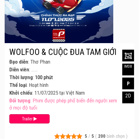
WOLFOO & CUỘC ĐUA TAM GIỚI
Đạo diễn
: Thơ Phan
IMDB
Diễn viên
: ....
Thời lượng
:
100 phút
P
Thể loại
: Hoạt hình
Khởi chiếu
: 11/07/2025 tại Việt Nam
2D
Đối tượng
: Phim được phép phổ biến đến người xem
ở mọi độ tuổi
Trailer
5
/
5
(
200
bình chọn
)