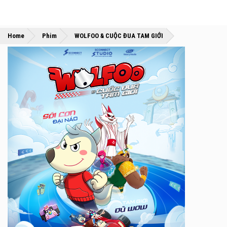
»
»
Home
Phim
WOLFOO & CUỘC ĐUA TAM GIỚI