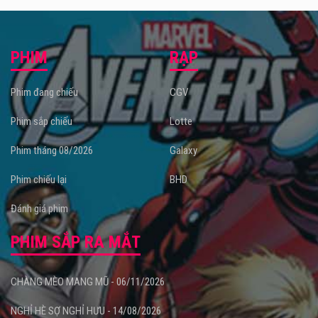
PHIM
RẠP
Phim đang chiếu
CGV
Phim sắp chiếu
Lotte
Phim tháng 08/2026
Galaxy
Phim chiếu lại
BHD
Đánh giá phim
PHIM SẮP RA MẮT
CHÀNG MÈO MANG MŨ - 06/11/2026
NGHỈ HÈ SỢ NGHỈ HƯU - 14/08/2026