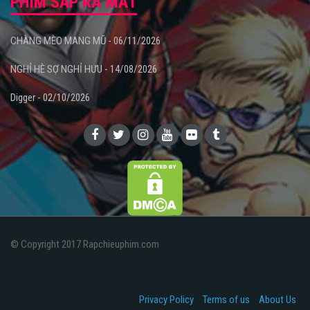
PHIM SẮP RA MẮT
CHÀNG MÈO MANG MŨ - 06/11/2026
NGHỈ HÈ SỢ NGHỈ HƯU - 14/08/2026
Digger - 02/10/2026
© Copyright 2017 Rapchieuphim.com
Privacy Policy
Terms of us
About Us