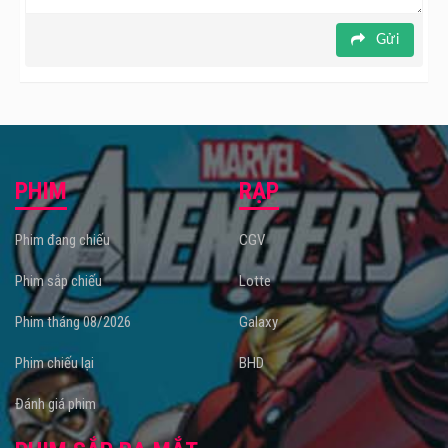
Gửi
PHIM
RẠP
Phim đang chiếu
CGV
Phim sắp chiếu
Lotte
Phim tháng 08/2026
Galaxy
Phim chiếu lại
BHD
Đánh giá phim