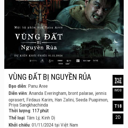
VÙNG ĐẤT BỊ NGUYỀN RỦA
Đạo diễn
: Panu Aree
IMDB
Diễn viên
: Ananda Everingham, bront palarae, jennis
oprasert, Firdaus Karim, Han Zalini, Seeda Puapimon,
Priya Sangkhachinda
T18
Thời lượng
:
117 phút
2D
Thể loại
: Tâm Lý, Kinh Dị
Khởi chiếu
: 01/11/2024 tại Việt Nam