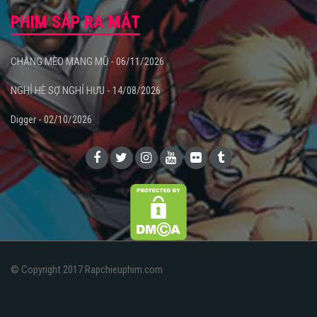
PHIM SẮP RA MẮT
CHÀNG MÈO MANG MŨ - 06/11/2026
NGHỈ HÈ SỢ NGHỈ HƯU - 14/08/2026
Digger - 02/10/2026
© Copyright 2017 Rapchieuphim.com