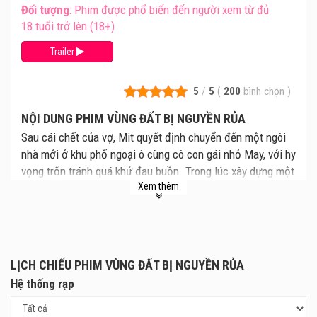
Đối tượng
: Phim được phổ biến đến người xem từ đủ
18 tuổi trở lên (18+)
Trailer
5
/
5
(
200
bình chọn
)
NỘI DUNG PHIM VÙNG ĐẤT BỊ NGUYỀN RỦA
Sau cái chết của vợ, Mit quyết định chuyển đến một ngôi
nhà mới ở khu phố ngoại ô cùng cô con gái nhỏ May, với hy
vọng trốn tránh quá khứ đau buồn. Trong lúc xây dựng một
Xem thêm
miếu thờ thiên trước nhà, anh vô tình giải thoát một con
quỷ đang giận dữ. Từ đó, những cơn ác mộng kinh hoàng
bắt đầu ập tới, đe dọa cuộc sống của hai cha con.
Mit tìm kiếm sự giúp đỡ của một thầy phù thủy để thực
hiện lễ trừ tà, nhằm xua đuổi con quỷ. Tuy nhiên, không ai
LỊCH CHIẾU PHIM VÙNG ĐẤT BỊ NGUYỀN RỦA
ngờ rằng nghi lễ này lại vô tình khơi mở hàng loạt bí mật
Hệ thống rạp
đen tối liên quan đến vùng đất này, dẫn đến những hậu quả
khó lường và kinh hoàng hơn cả.