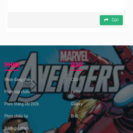
Gửi
PHIM
RẠP
Phim đang chiếu
CGV
Phim sắp chiếu
Lotte
Phim tháng 08/2026
Galaxy
Phim chiếu lại
BHD
Đánh giá phim