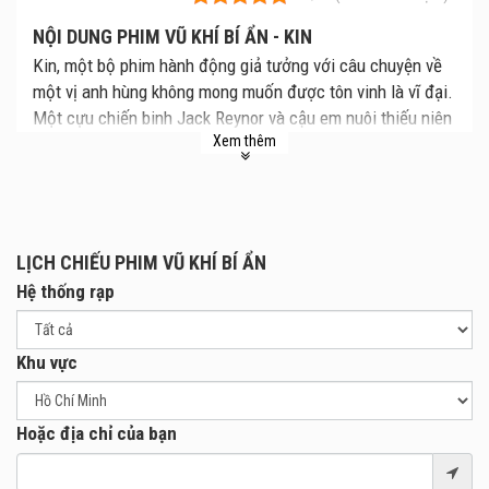
NỘI DUNG PHIM VŨ KHÍ BÍ ẨN - KIN
Kin, một bộ phim hành động giả tưởng với câu chuyện về
một vị anh hùng không mong muốn được tôn vinh là vĩ đại.
Một cựu chiến binh Jack Reynor và cậu em nuôi thiếu niên
Xem thêm
Myles Truitt buộc phải chạy trốn trước sự truy đuổi của kẻ
tội phạm James Franco và những chiến binh bí ẩn. Trong
tay họ chỉ có thứ duy nhất bảo vệ họ là siêu vũ khí có
nguồn gốc huyền bí với quyền lực siêu nhiên.
LỊCH CHIẾU PHIM VŨ KHÍ BÍ ẨN
Hệ thống rạp
Khu vực
Hoặc địa chỉ của bạn