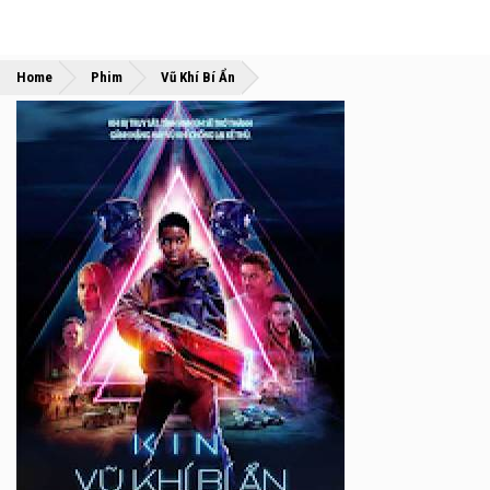
»
»
Home
Phim
Vũ Khí Bí Ẩn