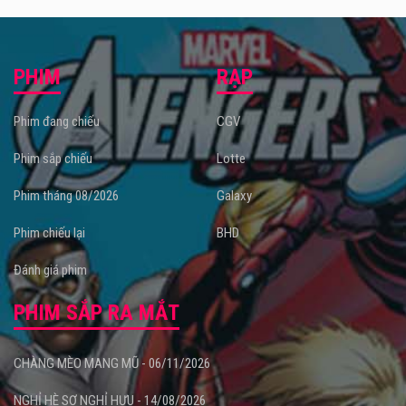
PHIM
RẠP
Phim đang chiếu
CGV
Phim sắp chiếu
Lotte
Phim tháng 08/2026
Galaxy
Phim chiếu lại
BHD
Đánh giá phim
PHIM SẮP RA MẮT
CHÀNG MÈO MANG MŨ - 06/11/2026
NGHỈ HÈ SỢ NGHỈ HƯU - 14/08/2026