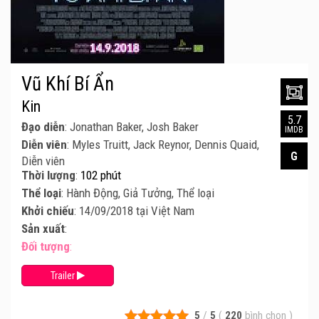
Vũ Khí Bí Ẩn
Kin
5.7
Đạo diễn
: Jonathan Baker, Josh Baker
IMDB
Diễn viên
: Myles Truitt, Jack Reynor, Dennis Quaid,
G
Diễn viên
Thời lượng
:
102 phút
Thể loại
: Hành Động, Giả Tưởng, Thể loại
Khởi chiếu
: 14/09/2018 tại Việt Nam
Sản xuất
:
Đối tượng
:
Trailer
5
/
5
(
220
bình chọn
)