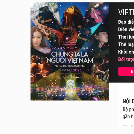
VIET
Đạo diễ
Diễn vi
Thời lư
Thể loạ
Khởi ch
Đối tượ
Tr
NỘI 
Bộ ph
gần h
“Viet