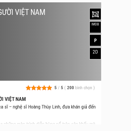
GƯỜI VIỆT NAM
IMDB
P
2D
5
/
5
(
200
bình chọn
)
ỜI VIỆT NAM
ca sĩ – nghệ sĩ Hoàng Thùy Linh, đưa khán giả đến
ọa những màn trình diễn bùng nổ trên sân khấu mà