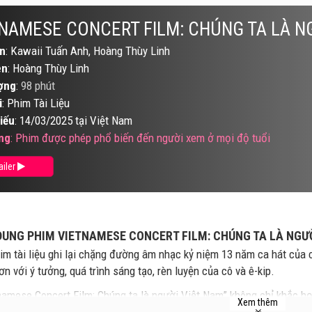
NAMESE CONCERT FILM: CHÚNG TA LÀ N
n
: Kawaii Tuấn Anh, Hoàng Thùy Linh
ên
: Hoàng Thùy Linh
ợng
:
98 phút
i
: Phim Tài Liệu
iếu
: 14/03/2025 tại Việt Nam
ng
: Phim được phép phổ biến đến người xem ở mọi độ tuổi
ailer
DUNG PHIM VIETNAMESE CONCERT FILM: CHÚNG TA LÀ NGƯ
im tài liệu ghi lại chặng đường âm nhạc kỷ niệm 13 năm ca hát của 
ơn với ý tưởng, quá trình sáng tạo, rèn luyện của cô và ê-kip.
namese Concert Film: Chúng ta là người Việt Nam” không chỉ khắc h
Xem thêm