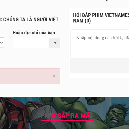
é lộ những khoảnh khắc hậu trường, nơi toàn bộ ê-kip đã nỗ lực kh
HỎI ĐÁP PHIM VIETNAMES
: CHÚNG TA LÀ NGƯỜI VIỆT
NAM (0)
Hoặc địa chỉ của bạn
×
PHIM SẮP RA MẮT