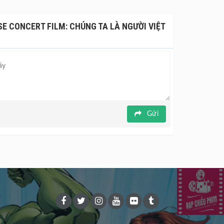
ông ngừng để tạo nên một đêm diễn hoàn mỹ.
E CONCERT FILM: CHÚNG TA LÀ NGƯỜI VIỆT
Gửi