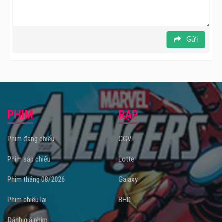
Gửi
PHIM
RẠP
Phim đang chiếu
CGV
Phim sắp chiếu
Lotte
Phim tháng 08/2026
Galaxy
Phim chiếu lại
BHD
Đánh giá phim