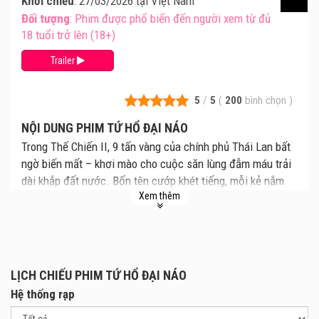
Khởi chiếu
: 27/03/2026 tại Việt Nam
Đối tượng
: Phim được phổ biến đến người xem từ đủ
18 tuổi trở lên (18+)
Trailer
5
/
5
(
200
bình chọn
)
NỘI DUNG PHIM TỨ HỔ ĐẠI NÁO
Trong Thế Chiến II, 9 tấn vàng của chính phủ Thái Lan bất
ngờ biến mất – khơi mào cho cuộc săn lùng đẫm máu trải
dài khắp đất nước. Bốn tên cướp khét tiếng, mỗi kẻ nắm
Xem thêm
giữ một môn tà thuật riêng biệt, bị cuốn vào ván cờ sinh
tử. Giữa thời loạn lạc khi công lý tan vỡ và dân chúng
không còn chốn nương thân, một truyền thuyết bất diệt đã
sinh ra: Tứ Hổ.
LỊCH CHIẾU PHIM TỨ HỔ ĐẠI NÁO
Hệ thống rạp