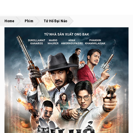
»
»
Home
Phim
Tứ Hổ Đại Náo