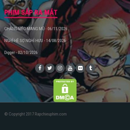
PHIM SẮP RA MẮT
CHÀNG MÈO MANG MŨ - 06/11/2026
NGHỈ HÈ SỢ NGHỈ HƯU - 14/08/2026
Digger - 02/10/2026
© Copyright 2017 Rapchieuphim.com