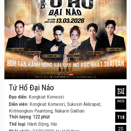
Tứ Hổ Đại Náo
Đạo diễn
: Kongkiat Komesiri
IMDB
Diễn viên
: Kongkiat Komesiri, Sukosin Akkrapat,
Kritmongkon Peantong, Nakarin Gakhan
Thời lượng
:
122 phút
T18
Thể loại
: Hành Động, Hài
2D