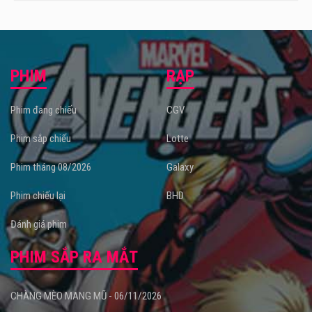
PHIM
RẠP
Phim đang chiếu
CGV
Phim sắp chiếu
Lotte
Phim tháng 08/2026
Galaxy
Phim chiếu lại
BHD
Đánh giá phim
PHIM SẮP RA MẮT
CHÀNG MÈO MANG MŨ - 06/11/2026