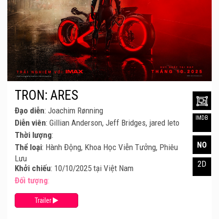
TRON: ARES
Đạo diễn
: Joachim Rønning
IMDB
Diễn viên
: Gillian Anderson, Jeff Bridges, jared leto
Thời lượng
:
NO
Thể loại
: Hành Động, Khoa Học Viễn Tưởng, Phiêu
Lưu
2D
Khởi chiếu
: 10/10/2025 tại Việt Nam
Đối tượng
:
Trailer