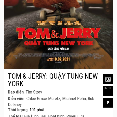
TOM & JERRY: QUẬY TUNG NEW
YORK
IMDB
Đạo diễn
: Tim Story
Diễn viên
: Chloë Grace Moretz, Michael Peña, Rob
P
Delaney
Thời lượng
:
101 phút
Thể loại
: Gia Đình, Hài, Hoạt hình, Phiêu Lưu