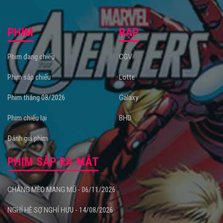
PHIM
RẠP
Phim đang chiếu
CGV
Phim sắp chiếu
Lotte
Phim tháng 08/2026
Galaxy
Phim chiếu lại
BHD
Đánh giá phim
PHIM SẮP RA MẮT
CHÀNG MÈO MANG MŨ - 06/11/2026
NGHỈ HÈ SỢ NGHỈ HƯU - 14/08/2026