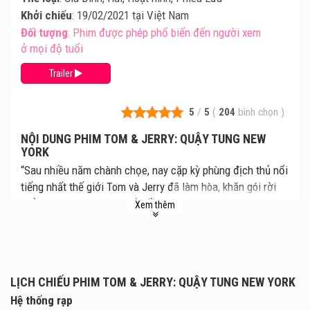
Khởi chiếu
: 19/02/2021 tại Việt Nam
Đối tượng
: Phim được phép phổ biến đến người xem
ở mọi độ tuổi
Trailer
5
/
5
(
204
bình chọn
)
NỘI DUNG PHIM TOM & JERRY: QUẬY TUNG NEW
YORK
“Sau nhiều năm chành chọe, nay cặp kỳ phùng địch thủ nổi
tiếng nhất thế giới Tom và Jerry đã làm hòa, khăn gói rời
khỏi mái nhà chung, và bắt đầu hành trình của riêng mình.
Xem thêm
Chuột Jerry nay trú ngụ tại một khách sạn sang trọng, nơi
chuẩn bị tổ chức một đám cưới Thế kỷ. Cô nhân viên mới
Kayla được giao cho nhiệm vụ đuổi Jerry đi nên mang về
một chàng mèo “mình đầy kinh nghiệm” đối phó với chuột,
LỊCH CHIẾU PHIM TOM & JERRY: QUẬY TUNG NEW YORK
không ai khác chính là Tom. Và thế là cuộc chiến mèo -
Hệ thống rạp
chuột lại nổ ra, kéo theo loạt rắc rối cho khách sạn, và biết