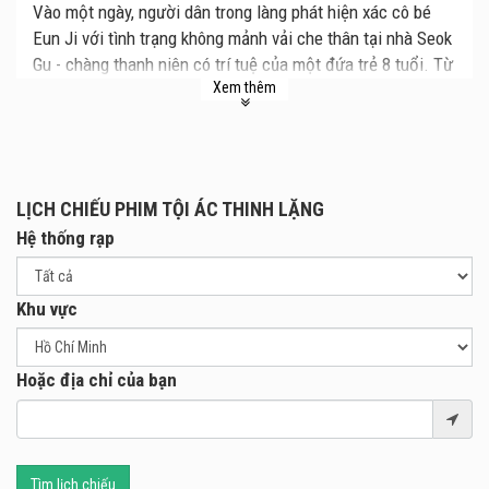
Vào một ngày, người dân trong làng phát hiện xác cô bé
Eun Ji với tình trạng không mảnh vải che thân tại nhà Seok
Gu - chàng thanh niên có trí tuệ của một đứa trẻ 8 tuổi. Từ
Xem thêm
đây, mọi người bắt đầu nghi ngờ và xua đuổi Soek Gu. Liệu
sự thật đằng sau vụ việc này là gì?
Phim mới Tội Ác Thinh Lặng khởi chiếu tại các rạp chiếu
phim từ ngày 11.12.2020.
LỊCH CHIẾU PHIM TỘI ÁC THINH LẶNG
Hệ thống rạp
Khu vực
Hoặc địa chỉ của bạn
Tìm lịch chiếu