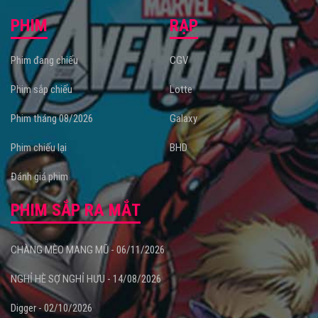
PHIM
RẠP
Phim đang chiếu
CGV
Phim sắp chiếu
Lotte
Phim tháng 08/2026
Galaxy
Phim chiếu lại
BHD
Đánh giá phim
PHIM SẮP RA MẮT
CHÀNG MÈO MANG MŨ - 06/11/2026
NGHỈ HÈ SỢ NGHỈ HƯU - 14/08/2026
Digger - 02/10/2026