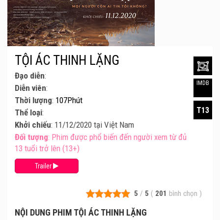
TỘI ÁC THINH LẶNG
Đạo diễn
:
IMDB
Diễn viên
:
Thời lượng
:
107Phút
T13
Thể loại
:
Khởi chiếu
: 11/12/2020 tại Việt Nam
Đối tượng
: Phim được phổ biến đến người xem từ đủ
13 tuổi trở lên (13+)
Trailer
5
/
5
(
201
bình chọn
)
NỘI DUNG PHIM TỘI ÁC THINH LẶNG