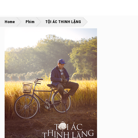
»
»
Home
Phim
TỘI ÁC THINH LẶNG