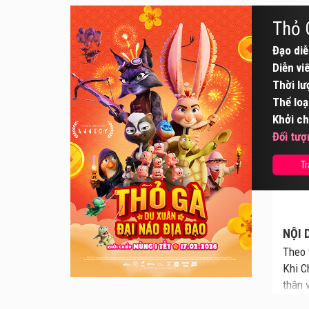
Thỏ 
Đạo diễ
Diễn vi
Thời lư
Thể loạ
Khởi ch
Đối tượ
Tr
NỘI D
Theo 
Khi C
thân 
suôn 