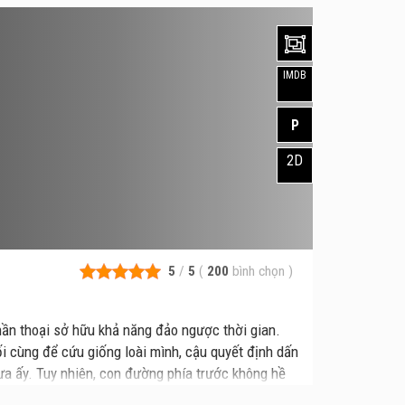
IMDB
P
2D
5
/
5
(
200
bình chọn
)
hần thoại sở hữu khả năng đảo ngược thời gian.
ối cùng để cứu giống loài mình, cậu quyết định dấn
a ấy. Tuy nhiên, con đường phía trước không hề
những kẻ duy nhất đang săn lùng bí mật của chú