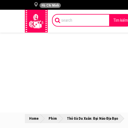
Hồ Chí Minh
Tìm kiếm
»
»
Home
Phim
Thỏ Gà Du Xuân: Đại Náo Địa Đạo