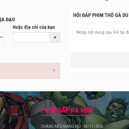
t quyền năng này.
HỎI ĐÁP PHIM THỎ GÀ DU X
̣A ĐẠO
Hoặc địa chỉ của bạn
×
PHIM SẮP RA MẮT
CHÀNG MÈO MANG MŨ - 06/11/2026