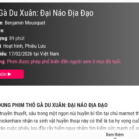
Gà Du Xuân: Đại Náo Địa Đạo
n
: Benjamin Mousquet
ên
:
ợng
:
89 phút
i
: Hoạt hình, Phiêu Lưu
iếu
: 17/02/2026 tại Việt Nam
ng
: Phim được phép phổ biến đến người xem ở mọi độ tuổi
ailer
UNG PHIM THỎ GÀ DU XUÂN: ĐẠI NÁO ĐỊA ĐẠO
truyền thuyết, sâu trong một ngọn núi huyền bí tồn tại chú marmot t
hickenhare nhận ra sinh vật huyền thoại này có thể là tia hy vọng cu
vào cuộc phiêu lưu đầy rẫy hiểm nguy nhằm tìm kiếm sức mạnh cổ xư
Xem thêm
sẻ. Bởi Chickenhare và các bạn đồng hành dường như không phải là 