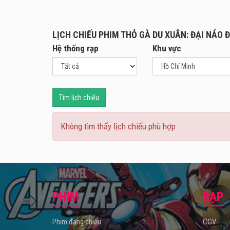
marmo
LỊCH CHIẾU PHIM THỎ GÀ DU XUÂN: ĐẠI NÁO ĐI
Hệ thống rạp
Khu vực
Tìm lịch chiếu
Không tìm thấy lịch chiếu phù hợp
PHIM
RẠP
Phim đang chiếu
CGV