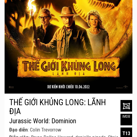
THẾ GIỚI KHỦNG LONG: LÃNH
ĐỊA
IMDB
Jurassic World: Dominion
Đạo diễn
: Colin Trevorrow
T13