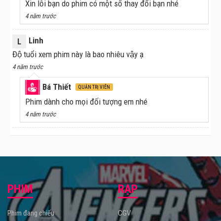
Xin lỗi bạn do phim có một số thay đổi bạn nhé
4 năm trước
Linh
L
Độ tuổi xem phim này là bao nhiêu vậy ạ
4 năm trước
Bá Thiết
QUẢN TRỊ VIÊN
Phim dành cho mọi đối tượng em nhé
4 năm trước
Hồi kết của Thế Giới Khủng Long - dàn cast 2 thế hệ hội
tụ!
PHIM
RẠP
Jurassic Park được coi là phần phim huyền thoại được
Phim đang chiếu
CGV
khai nghén vào năm 1993. Thời điểm đó, bộ phim này