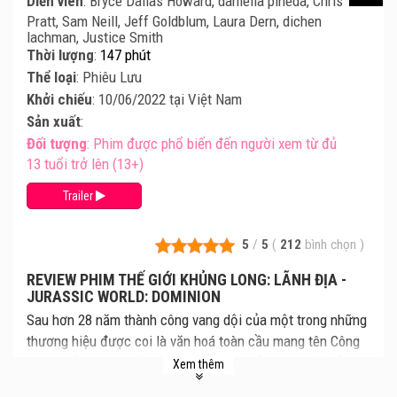
Diễn viên
: Bryce Dallas Howard, daniella pineda, Chris
Pratt, Sam Neill, Jeff Goldblum, Laura Dern, dichen
lachman, Justice Smith
Thời lượng
:
147 phút
Thể loại
: Phiêu Lưu
Khởi chiếu
: 10/06/2022 tại Việt Nam
Sản xuất
:
Đối tượng
: Phim được phổ biến đến người xem từ đủ
13 tuổi trở lên (13+)
Trailer
5
/
5
(
212
bình chọn
)
REVIEW PHIM THẾ GIỚI KHỦNG LONG: LÃNH ĐỊA -
JURASSIC WORLD: DOMINION
Sau hơn 28 năm thành công vang dội của một trong những
thương hiệu được coi là văn hoá toàn cầu mang tên Công
Viên Khủng Long, kỷ nguyên của loài khủng long sẽ kết
Xem thêm
thúc với siêu bom tấn Thế Giới Khủng Long: Lãnh Địa.