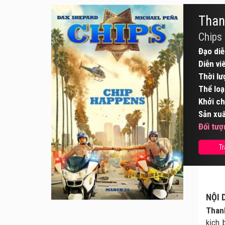
Than
Chips
Đạo diễ
Diễn vi
Thời lư
Thể loạ
Khởi ch
Sản xuấ
Đối tượ
Tr
NỘI 
Than
kịch 