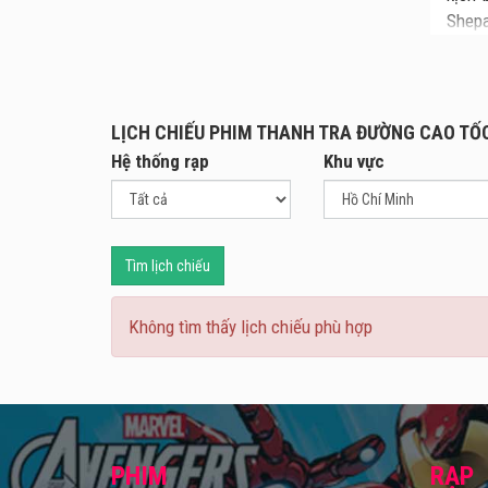
Shepa
Vince
tháng
Thanh
LỊCH CHIẾU PHIM THANH TRA ĐƯỜNG CAO TỐ
giao 
Hệ thống rạp
Khu vực
những
rất k
và cu
giá n
Tìm lịch chiếu
nhưng
những
trước
Không tìm thấy lịch chiếu phù hợp
PHIM
RẠP