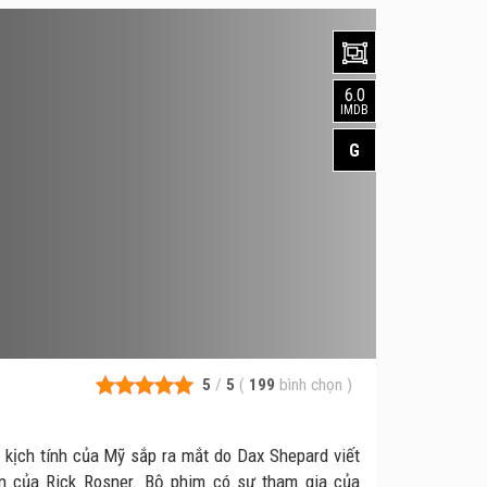
6.0
IMDB
G
5
/
5
(
199
bình chọn
)
kịch tính của Mỹ sắp ra mắt do Dax Shepard viết
ên của Rick Rosner. Bộ phim có sự tham gia của