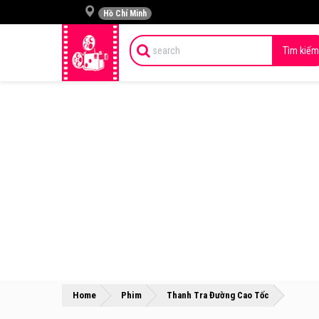
Hồ Chí Minh
Tìm kiếm
»
»
Home
Phim
Thanh Tra Đường Cao Tốc