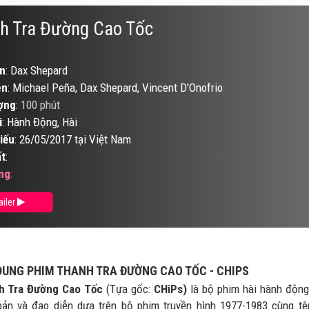
h Tra Đường Cao Tốc
n
: Dax Shepard
ên
: Michael Peña, Dax Shepard, Vincent D'Onofrio
ợng
:
100 phút
i
: Hành Động, Hài
iếu
: 26/05/2017 tại Việt Nam
t
:
ng
:
ailer
DUNG PHIM THANH TRA ĐƯỜNG CAO TỐC - CHIPS
h Tra Đường Cao Tốc
(Tựa gốc:
CHiPs)
là bộ phim hài hành động 
bản và đạo diễn dựa trên bộ phim truyền hình 1977-1983 cùng t