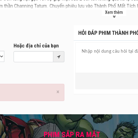
m thần Channing Tatum. Chuyến phiêu lưu vào Thành Phố Mất Tích là
Xem thêm
 phim hài kết hợp cùng phiêu lưu được tiên phong ra rạp tại Việt Na
hán giả những giây phút sảng khoái với độ giải trí được nhân đôi suố
HỎI ĐÁP PHIM THÀNH PHỐ
 Phố Mất Tích cũng là bộ phim mà Sandra Bullock đảm nhiệm 2 vai tr
ới những dự án trước đây cô đã từng tham gia như đơn cử là Hoa Hậu
Hoặc địa chỉ của bạn
hòng vé trong thời gian tới, nhất là khi bộ phim được công chiếu tại
×
PHIM SẮP RA MẮT