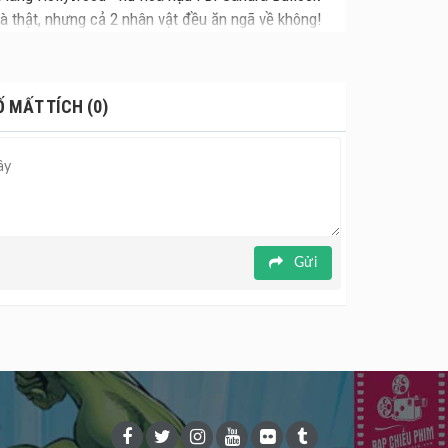
 thật, nhưng cả 2 nhân vật đều ăn ngã về không!
m cùng ngày với thế giới, phim này đã mang đến
t thời lượng gần 2 tiếng đồng hồ.
 MẤT TÍCH (0)
ò là nữ diễn viên chính kiêm nhà sản xuất, cho
 FBI - thì phim này cực kỳ hứa hẹn sẽ tạo nên cơn
 Việt Nam cùng ngày với Bắc Mỹ.
Gửi