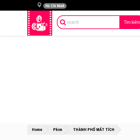
Hồ Chí Minh
Tìm kiếm
»
»
Home
Phim
THÀNH PHỐ MẤT TÍCH