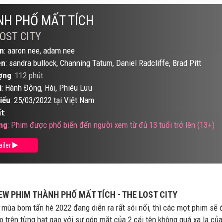
NH PHỐ MẤT TÍCH
OST CITY
n
: aaron nee, adam nee
ên
: sandra bullock, Channing Tatum, Daniel Radcliffe, Brad Pitt
ợng
:
112 phút
i
: Hành Động, Hài, Phiêu Lưu
iếu
: 25/03/2022 tại Việt Nam
t
:
ng
: Phim được phổ biến đến người xem từ đủ 13 tuổi trở lên (13+)
ailer
EW PHIM THÀNH PHỐ MẤT TÍCH - THE LOST CITY
 mùa bom tấn hè 2022 đang diễn ra rất sôi nổi, thì các mọt phim sẽ
o trên từng hạt gạo với sự góp mặt của 2 cái tên không quá xa lạ củ