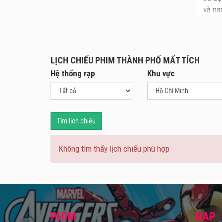
và na
Là bộ
cho k
Thành
LỊCH CHIẾU PHIM THÀNH PHỐ MẤT TÍCH
vậy v
Hệ thống rạp
Khu vực
sốt p
Tìm lịch chiếu
Không tìm thấy lịch chiếu phù hợp
PHIM
RẠP