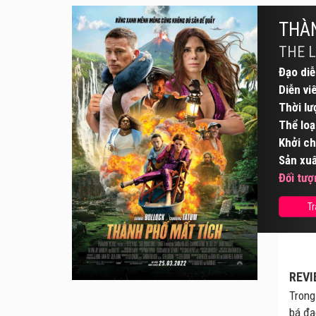
THÀ
THE L
Đạo diễ
Diễn vi
Thời lư
Thể loạ
Khởi ch
Sản xuấ
Đối tượ
Tr
REVI
Trong
bá đạ