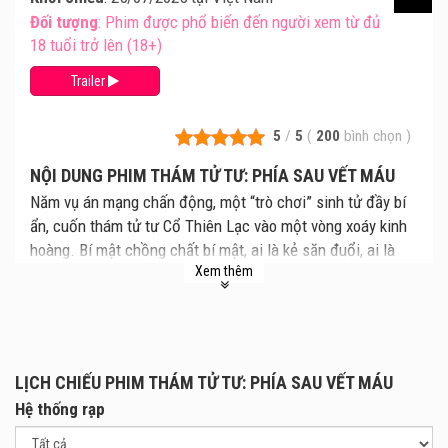
Đối tượng
: Phim được phổ biến đến người xem từ đủ
18 tuổi trở lên (18+)
Trailer
5
/
5
(
200
bình chọn
)
NỘI DUNG PHIM THÁM TỬ TƯ: PHÍA SAU VẾT MÁU
Năm vụ án mạng chấn động, một “trò chơi” sinh tử đầy bí
ẩn, cuốn thám tử tư Cổ Thiên Lạc vào một vòng xoáy kinh
hoàng. Bí mật chồng chất bí mật, ai là kẻ săn đuổi, ai là
Xem thêm
con mồi? Sự thật đang chờ được phơi bày…
LỊCH CHIẾU PHIM THÁM TỬ TƯ: PHÍA SAU VẾT MÁU
Hệ thống rạp