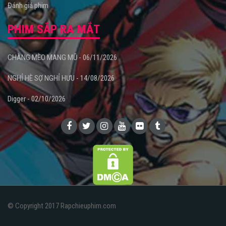
Đánh giá phim
PHIM SẮP RA MẮT
CHÀNG MÈO MANG MŨ - 06/11/2026
NGHỈ HÈ SỢ NGHỈ HƯU - 14/08/2026
Digger - 02/10/2026
© Copyright 2017 Rapchieuphim.com