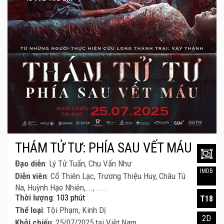
THÁM TỬ TƯ: PHÍA SAU VẾT MÁU
Đạo diễn
: Lý Tử Tuấn, Chu Vấn Như
IMDB
Diễn viên
: Cổ Thiên Lạc, Trương Thiệu Huy, Châu Tú
Na, Huỳnh Hạo Nhiên,..., ....
Thời lượng
:
103 phút
T18
Thể loại
: Tội Phạm, Kinh Dị
2D
Khởi chiếu
: 25/07/2025 tại Việt Nam