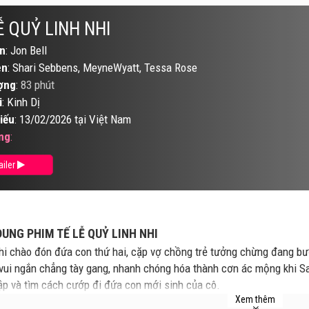
Ễ QUỶ LINH NHI
n
: Jon Bell
ên
: Shari Sebbens, MeyneWyatt, Tessa Rose
ợng
:
83 phút
i
: Kinh Dị
iếu
: 13/02/2026 tại Việt Nam
ng
:
ailer
DUNG PHIM TẾ LỄ QUỶ LINH NHI
hi chào đón đứa con thứ hai, cặp vợ chồng trẻ tưởng chừng đang bư
vui ngắn chẳng tày gang, nhanh chóng hóa thành cơn ác mộng khi Sa
rập và tìm cách cướp đi đứa con mới sinh của cô.
Xem thêm