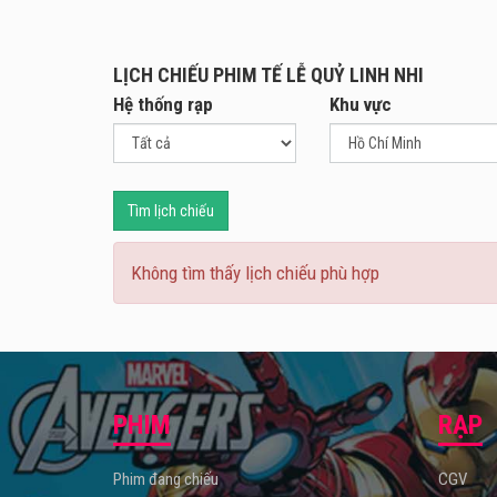
Fergu
ranh 
Liệu 
LỊCH CHIẾU PHIM TẾ LỄ QUỶ LINH NHI
hiểm 
Hệ thống rạp
Khu vực
Tìm lịch chiếu
Không tìm thấy lịch chiếu phù hợp
PHIM
RẠP
Phim đang chiếu
CGV