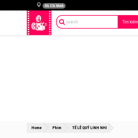
Hồ Chí Minh
Tìm kiếm
»
»
Home
Phim
TẾ LỄ QUỶ LINH NHI