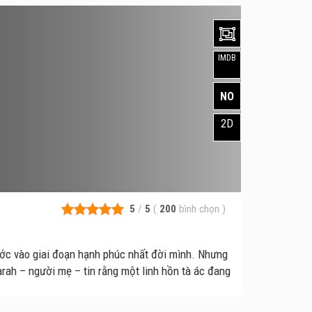
IMDB
NO
2D
5
/
5
(
200
bình chọn
)
ớc vào giai đoạn hạnh phúc nhất đời mình. Nhưng
rah – người mẹ – tin rằng một linh hồn tà ác đang