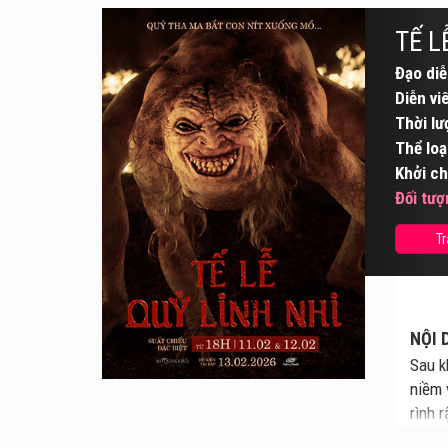
TẾ L
Đạo diễ
Diễn vi
Thời lư
Thể loạ
Khởi ch
Đối tượ
Tr
NỘI 
Sau k
niềm 
rình 