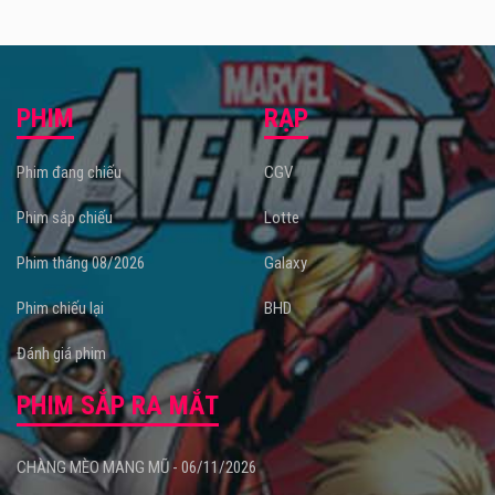
PHIM
RẠP
Phim đang chiếu
CGV
Phim sắp chiếu
Lotte
Phim tháng 08/2026
Galaxy
Phim chiếu lại
BHD
Đánh giá phim
PHIM SẮP RA MẮT
CHÀNG MÈO MANG MŨ - 06/11/2026