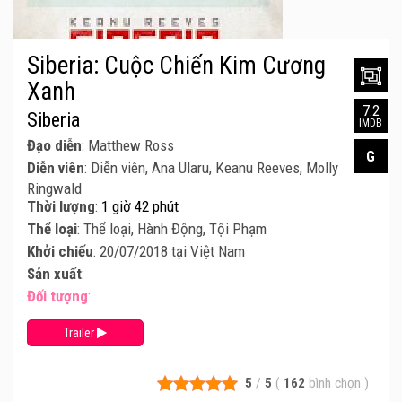
Siberia: Cuộc Chiến Kim Cương
Xanh
7.2
Siberia
IMDB
Đạo diễn
: Matthew Ross
G
Diễn viên
: Diễn viên, Ana Ularu, Keanu Reeves, Molly
Ringwald
Thời lượng
:
1 giờ 42 phút
Thể loại
: Thể loại, Hành Động, Tội Phạm
Khởi chiếu
: 20/07/2018 tại Việt Nam
Sản xuất
:
Đối tượng
:
Trailer
5
/
5
(
162
bình chọn
)