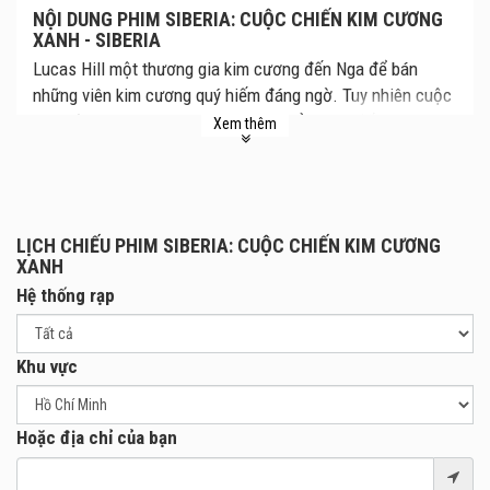
NỘI DUNG PHIM SIBERIA: CUỘC CHIẾN KIM CƯƠNG
XANH - SIBERIA
Lucas Hill một thương gia kim cương đến Nga để bán
những viên kim cương quý hiếm đáng ngờ. Tuy nhiên cuộc
giao dịch không thành công và anh trở thành đối tượng bị
Xem thêm
săn đuổi không chỉ bởi những băng nhóm tội phạm mà
dường như còn có sự tham gia của những lực lượng chức
năng khác. Với kĩ năng chiến đấu của mình, anh thoát chết
và tìm đường rời khỏi nước Nga. Trên đường trốn chạy
LỊCH CHIẾU PHIM SIBERIA: CUỘC CHIẾN KIM CƯƠNG
Lucas gặp gỡ và đắm chìm trong tình yêu với một cô chủ
XANH
quán cà phê xinh đẹp ở một thị trấn nhỏ ở Siberia. Liệu cô
Hệ thống rạp
gái này xuất hiện một cách tình cờ hay đây là một cái bẫy
mà con mồi chính là anh thương gia giàu có.
Khu vực
Hoặc địa chỉ của bạn