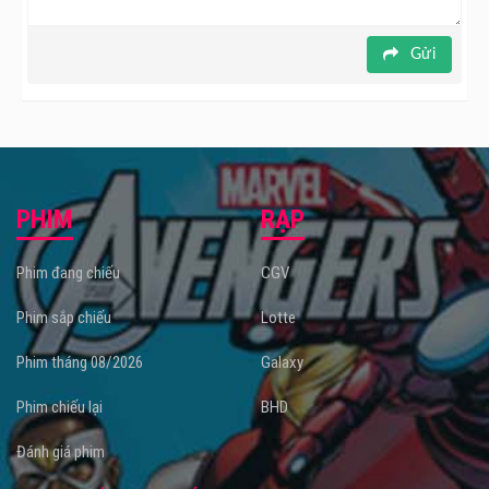
Gửi
PHIM
RẠP
Phim đang chiếu
CGV
Phim sắp chiếu
Lotte
Phim tháng 08/2026
Galaxy
Phim chiếu lại
BHD
Đánh giá phim