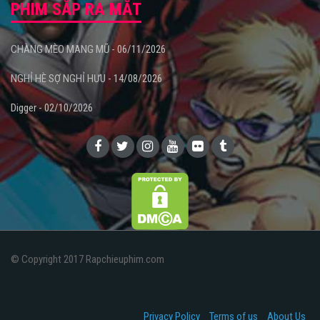
PHIM SẮP RA MẮT
CHÀNG MÈO MANG MŨ - 06/11/2026
NGHỈ HÈ SỢ NGHỈ HƯU - 14/08/2026
Digger - 02/10/2026
© Copyright 2017 Rapchieuphim.com
Privacy Policy
Terms of us
About Us