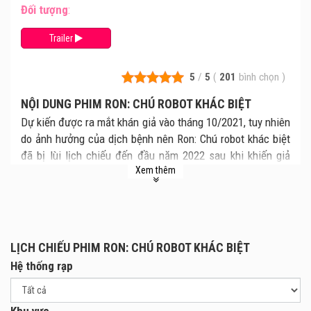
Đối tượng
:
Trailer
5
/
5
(
201
bình chọn
)
NỘI DUNG PHIM RON: CHÚ ROBOT KHÁC BIỆT
Dự kiến được ra mắt khán giả vào tháng 10/2021, tuy nhiên
do ảnh hưởng của dịch bệnh nên Ron: Chú robot khác biệt
đã bị lùi lịch chiếu đến đầu năm 2022 sau khi khiến giả
Xem thêm
đứng ngồi không yên bởi trailer phim hết sức đáng yêu.
Bộ phim là câu chuyện kể về cậu nhóc Barney 11 tuổi đang
phải vật lộn với cuộc sống cô đơn, khi tất cả bạn bè của
mình đều đã sở hữu một chú robot riêng. Và sau nhiều
ngày mong ngóng, cuối cùng Barney đã được cha và bà nội
LỊCH CHIẾU PHIM RON: CHÚ ROBOT KHÁC BIỆT
tặng một chú robot. Tuy nhiên, do một chút sai sót khi mua
Hệ thống rạp
hàng nên chú robot của Barney đã bị lỗi và sinh ra vô số
hành động kỳ quặc, khác hẳn với những “đồng nghiệp”