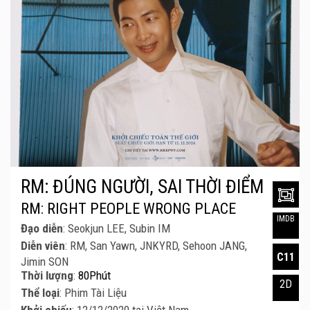
RM: ĐÚNG NGƯỜI, SAI THỜI ĐIỂM
RM: RIGHT PEOPLE WRONG PLACE
IMDB
Đạo diễn
: Seokjun LEE, Subin IM
Diễn viên
: RM, San Yawn, JNKYRD, Sehoon JANG,
C11
Jimin SON
Thời lượng
:
80Phút
2D
Thể loại
: Phim Tài Liệu
Khởi chiếu
: 12/12/2020 tại Việt Nam