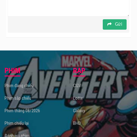
Gửi
PHIM
RẠP
Phim đang chiếu
CGV
Phim sắp chiếu
Lotte
Phim tháng 08/2026
Galaxy
Phim chiếu lại
BHD
Đánh giá phim