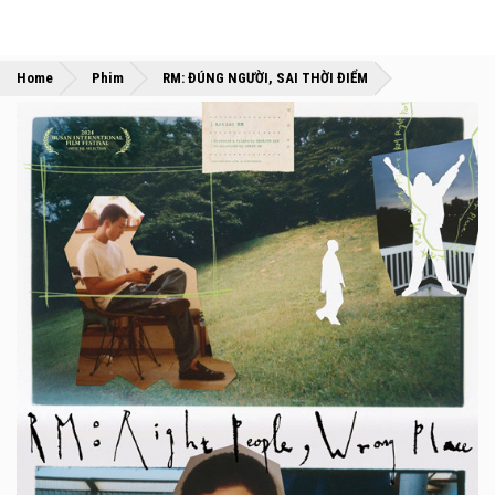
»
»
Home
Phim
RM: ĐÚNG NGƯỜI, SAI THỜI ĐIỂM