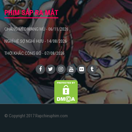
PHIM SẮP RA MẮT
CHÀNG MÈO MANG MŨ - 06/11/2026
NGHỈ HÈ SỢ NGHỈ HƯU - 14/08/2026
THỜI KHẮC CÔNG BỐ - 07/08/2026
© Copyright 2017 Rapchieuphim.com