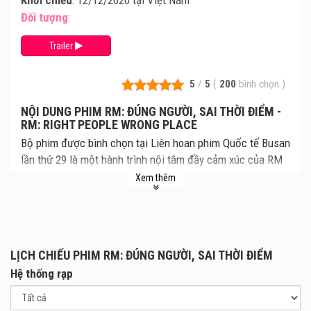
Đối tượng
:
Trailer
5
/
5
(
200
bình chọn
)
NỘI DUNG PHIM RM: ĐÚNG NGƯỜI, SAI THỜI ĐIỂM -
RM: RIGHT PEOPLE WRONG PLACE
Bộ phim được bình chọn tại Liên hoan phim Quốc tế Busan
lần thứ 29 là một hành trình nội tâm đầy cảm xúc của RM
– trưởng nhóm BTS, nghệ sĩ solo và con người thật mang
Xem thêm
tên Kim Namjoon. Anh đặt câu hỏi: "Tôi thật sự muốn
khám phá thêm các phiên bản khác nhau nhưng vẫn phải là
chính tôi, RM hay là Kim Namjoon?".
Thông qua album solo thứ hai Right Place, Wrong Person,
LỊCH CHIẾU PHIM RM: ĐÚNG NGƯỜI, SAI THỜI ĐIỂM
RM chia sẻ những cảm xúc và câu chuyện chưa từng kể,
Hệ thống rạp
những suy ngẫm sâu sắc về bản thân và hành trình tìm lại
chính mình. "Lần đầu tiên sau một thời gian dài, tôi cảm