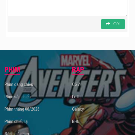
Gửi
PHIM
RẠP
Phim đang chiếu
CGV
Phim sắp chiếu
Lotte
Phim tháng 08/2026
Galaxy
Phim chiếu lại
BHD
Đánh giá phim