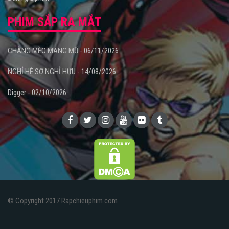
PHIM SẮP RA MẮT
CHÀNG MÈO MANG MŨ - 06/11/2026
NGHỈ HÈ SỢ NGHỈ HƯU - 14/08/2026
Digger - 02/10/2026
© Copyright 2017 Rapchieuphim.com