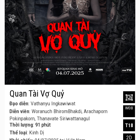
Quan Tài Vợ Quỷ
Đạo diễn
: Vathanyu Ingkawiwat
IMDB
Diễn viên
: Woranuch BhiromBhakdi, Arachaporn
Pokinpakorn, Thanavate Siriwattanagul
Thời lượng
:
91 phút
T18
Thể loại
: Kinh Dị
2D