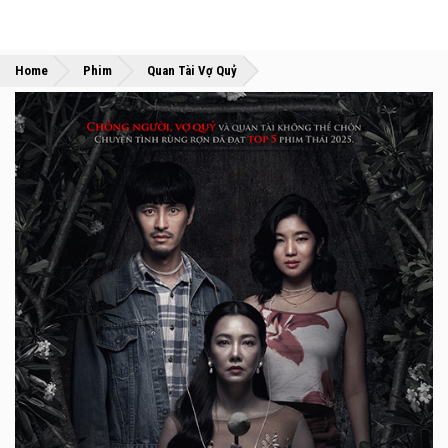
»
»
Home
Phim
Quan Tài Vợ Quỷ