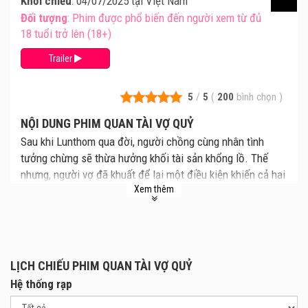
Khởi chiếu
: 04/07/2025 tại Việt Nam
Đối tượng
: Phim được phổ biến đến người xem từ đủ
18 tuổi trở lên (18+)
Trailer
5
/
5
(
200
bình chọn
)
NỘI DUNG PHIM QUAN TÀI VỢ QUỶ
Sau khi Lunthom qua đời, người chồng cùng nhân tình
tưởng chừng sẽ thừa hưởng khối tài sản khổng lồ. Thế
nhưng, người vợ đã khuất để lại một điều kiện khiến cả hai
Xem thêm
rùng mình: họ chỉ được nhận gia sản nếu cùng sống 100
ngày bên chiếc quan tài kính chứa thi thể Lunthom, đặt
ngay giữa nhà. Oán hận của người bị phản bội đã biến
Lunthom thành một ác quỷ, trở về để gieo rắc nỗi kinh
hoàng.
LỊCH CHIẾU PHIM QUAN TÀI VỢ QUỶ
Hệ thống rạp