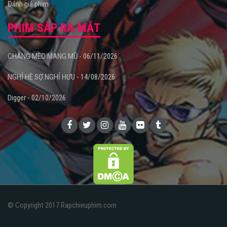
Đánh giá phim
PHIM SẮP RA MẮT
CHÀNG MÈO MANG MŨ - 06/11/2026
NGHỈ HÈ SỢ NGHỈ HƯU - 14/08/2026
Digger - 02/10/2026
© Copyright 2017 Rapchieuphim.com