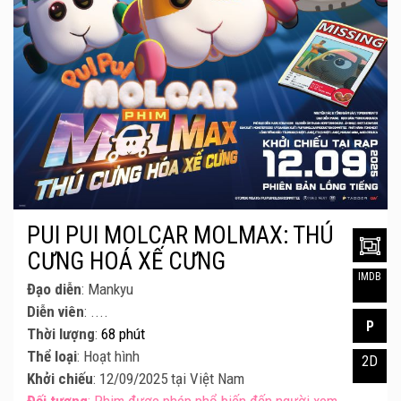
PUI PUI MOLCAR MOLMAX: THÚ
CƯNG HOÁ XẾ CƯNG
IMDB
Đạo diễn
: Mankyu
Diễn viên
: ....
P
Thời lượng
:
68 phút
Thể loại
: Hoạt hình
2D
Khởi chiếu
: 12/09/2025 tại Việt Nam
Đối tượng
: Phim được phép phổ biến đến người xem