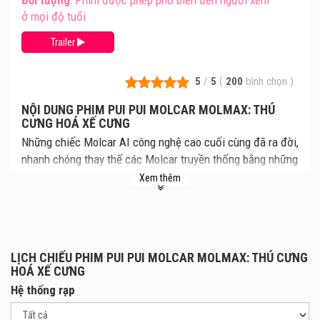
ở mọi độ tuổi
Trailer
5
/
5
(
200
bình chọn
)
NỘI DUNG PHIM PUI PUI MOLCAR MOLMAX: THÚ
CƯNG HOÁ XẾ CƯNG
Những chiếc Molcar AI công nghệ cao cuối cùng đã ra đời,
nhanh chóng thay thế các Molcar truyền thống bằng những
cỗ máy hiện đại, không biết mệt mỏi. Ngay cả người tài xế
Xem thêm
thân thiết của Potato cũng chuyển sang sử dụng một
chiếc Molcar AI mới tinh. Một ngày, Potato và các bạn bị
cuốn vào một cuộc rượt đuổi kịch tính giữa một tổ chức bí
ẩn và Molcar AI tên “Canon”. Khi tình thế trở nên rối loạn
LỊCH CHIẾU PHIM PUI PUI MOLCAR MOLMAX: THÚ CƯNG
cực điểm, một tay lái bí ẩn đột ngột xuất hiện – và đồng
HOÁ XẾ CƯNG
hành cùng họ là Mega Shark được nâng cấp sức mạnh
Hệ thống rạp
vượt trội!