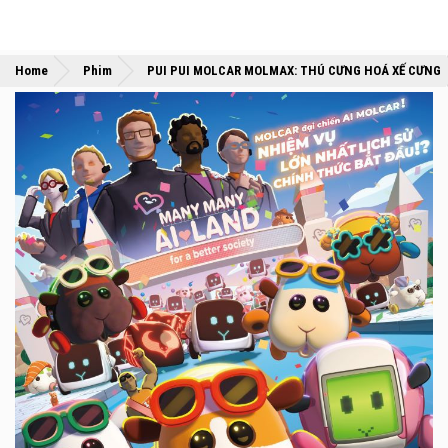
Home
Phim
PUI PUI MOLCAR MOLMAX: THÚ CƯNG HOÁ XẾ CƯNG