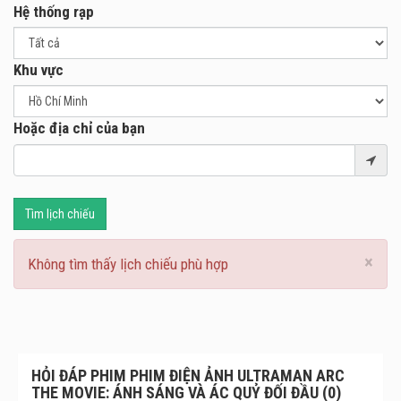
Hệ thống rạp
thách ấy giờ bị Sascal thao túng, đẩy Yuma vào những trận
chiến khốc liệt với kaiju khổng lồ, kẻ thù ngoài hành tinh
tàn bạo và những chiều không gian méo mó nơi thời gian bị
Khu vực
bẻ cong. Liệu Ultraman Arc có thể vượt qua thử thách tối
đa, bảo vệ tương lai và phá vỡ mọi giới hạn của trí tưởng
tượng?
Hoặc địa chỉ của bạn
Tìm lịch chiếu
×
Không tìm thấy lịch chiếu phù hợp
HỎI ĐÁP PHIM PHIM ĐIỆN ẢNH ULTRAMAN ARC
THE MOVIE: ÁNH SÁNG VÀ ÁC QUỶ ĐỐI ĐẦU (0)