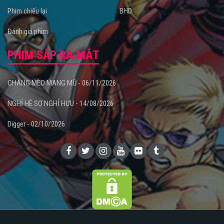
Phim chiếu lại
BHD
Đánh giá phim
PHIM SẮP RA MẮT
CHÀNG MÈO MANG MŨ - 06/11/2026
NGHỈ HÈ SỢ NGHỈ HƯU - 14/08/2026
Digger - 02/10/2026