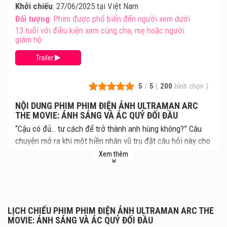
Khởi chiếu
: 27/06/2025 tại Việt Nam
Đối tượng
: Phim được phổ biến đến người xem dưới
13 tuổi với điều kiện xem cùng cha, mẹ hoặc người
giám hộ
Trailer
5
/
5
(
200
bình chọn
)
NỘI DUNG PHIM PHIM ĐIỆN ẢNH ULTRAMAN ARC
THE MOVIE: ÁNH SÁNG VÀ ÁC QUỶ ĐỐI ĐẦU
“Cậu có đủ… tư cách để trở thành anh hùng không?” Câu
chuyện mở ra khi một hiền nhân vũ trụ đặt câu hỏi này cho
Yuma Hize, giao phó cậu những thử thách vượt ngoài trí
Xem thêm
tưởng tượng. “Nếu thất bại, cậu… sẽ mất đi… sức mạnh của
Arc”. Cùng tổ chức SKIP bảo vệ thành phố Hoshimoto,
Yuma dần xây dựng những mối quan hệ gắn bó, đồng thời
đối mặt với những cảm xúc xung đột khi nhận ra ý nghĩa
LỊCH CHIẾU PHIM PHIM ĐIỆN ẢNH ULTRAMAN ARC THE
thực sự của việc chiến đấu với kaiju. Gánh nặng từ sức
MOVIE: ÁNH SÁNG VÀ ÁC QUỶ ĐỐI ĐẦU
mạnh Ultraman ngày càng đè nặng lên cậu. Những thử