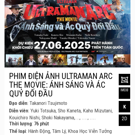
PHIM ĐIỆN ẢNH ULTRAMAN ARC
THE MOVIE: ÁNH SÁNG VÀ ÁC
IMDB
QUỶ ĐỐI ĐẦU
Đạo diễn
: Takanori Tsujimoto
K
Diễn viên
: Yuki Totsuka, Sho Kaneta, Kaho Mizutani,
Kouichiro Nishi, Shoki Nakayama,..., ...., ....
2D
Thời lượng
:
76 phút
Thể loại
: Hành Động, Tâm Lý, Khoa Học Viễn Tưởng