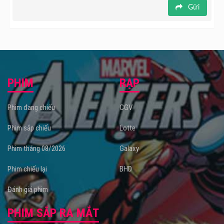
Gửi
PHIM
RẠP
Phim đang chiếu
CGV
Phim sắp chiếu
Lotte
Phim tháng 08/2026
Galaxy
Phim chiếu lại
BHD
Đánh giá phim
PHIM SẮP RA MẮT