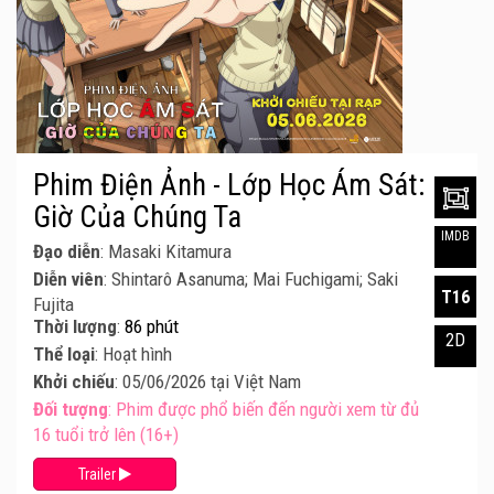
Phim Điện Ảnh - Lớp Học Ám Sát:
Giờ Của Chúng Ta
IMDB
Đạo diễn
: Masaki Kitamura
Diễn viên
: Shintarô Asanuma; Mai Fuchigami; Saki
T16
Fujita
Thời lượng
:
86 phút
2D
Thể loại
: Hoạt hình
Khởi chiếu
: 05/06/2026 tại Việt Nam
Đối tượng
: Phim được phổ biến đến người xem từ đủ
16 tuổi trở lên (16+)
Trailer