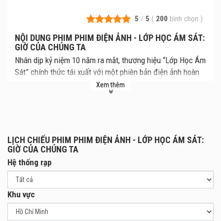
5
/
5
(
200
bình chọn
)
NỘI DUNG PHIM PHIM ĐIỆN ẢNH - LỚP HỌC ÁM SÁT:
GIỜ CỦA CHÚNG TA
Nhân dịp kỷ niệm 10 năm ra mắt, thương hiệu “Lớp Học Ám
Sát” chính thức tái xuất với một phiên bản điện ảnh hoàn
toàn mới! Câu chuyện bắt đầu khi một sinh vật sở hữu vận
Xem thêm
tốc Mach 20 đang đe dọa hủy diệt Trái Đất bỗng nhiên trở
thành một thầy giáo, còn lớp học vốn bị xem là "phế thải"
lại bất ngờ biến thành hy vọng cuối cùng của nhân loại. Sở
hữu những nội dung mới toanh chưa từng được kể trên
LỊCH CHIẾU PHIM PHIM ĐIỆN ẢNH - LỚP HỌC ÁM SÁT:
màn ảnh, bộ phim hứa hẹn sẽ mang đến cho người hâm
GIỜ CỦA CHÚNG TA
mộ các thước phim bùng nổ cùng ký ức rực rỡ nhất về thầy
Hệ thống rạp
Koro và tập thể lớp 3-E. Bạn đã sẵn sàng cho buổi tốt
nghiệp đặc biệt này chưa?
Khu vực