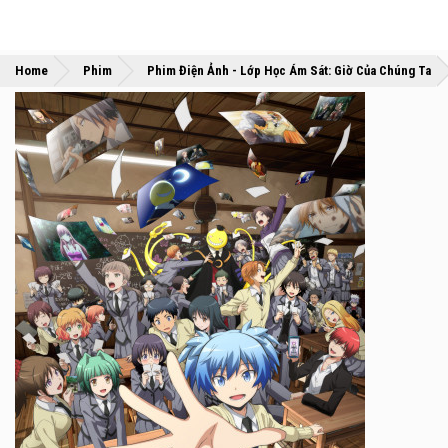
»
Home
Phim
Phim Điện Ảnh - Lớp Học Ám Sát: Giờ Của Chúng Ta