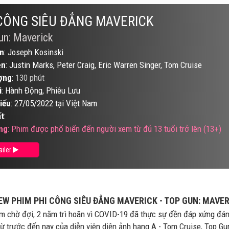
CÔNG SIÊU ĐẲNG MAVERICK
un: Maverick
n
: Joseph Kosinski
ên
: Justin Marks, Peter Craig, Eric Warren Singer, Tom Cruise
ợng
:
130 phút
i
: Hành Động, Phiêu Lưu
iếu
: 27/05/2022 tại Việt Nam
t
:
ng
: Phim được phổ biến đến người xem từ đủ 13 tuổi trở lên (13+)
ailer
EW PHIM PHI CÔNG SIÊU ĐẲNG MAVERICK - TOP GUN: MAVE
m chờ đợi, 2 năm trì hoãn vì COVID-19 đã thực sự đền đáp xứng đán
từ trước đến nay của diễn viên diện ảnh hạng A - Tom Cruise, Top Gu