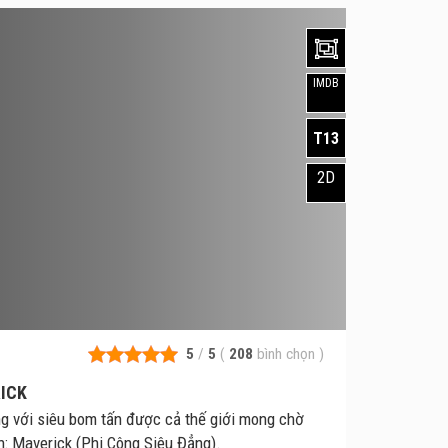
IMDB
T13
2D
5
/
5
(
208
bình chọn
)
RICK
g với siêu bom tấn được cả thế giới mong chờ
n: Maverick (Phi Công Siêu Đẳng).