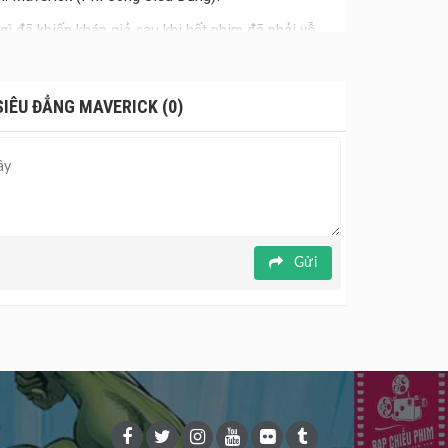
gì đã khiến khán giả sau khi hết phim đã phải vỗ
SIÊU ĐẲNG MAVERICK (0)
Gửi