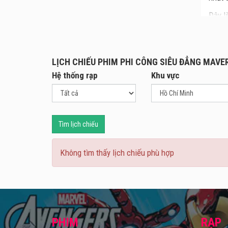
Đây l
tay ầ
LỊCH CHIẾU PHIM PHI CÔNG SIÊU ĐẲNG MAVE
Hệ thống rạp
Khu vực
Tìm lịch chiếu
Không tìm thấy lịch chiếu phù hợp
PHIM
RẠP