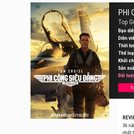
PHI 
Top G
Đạo diễ
Diễn vi
Thời lư
Thể loạ
Khởi ch
Sản xuấ
Đối tượ
Tr
REVI
36 nă
nhất 