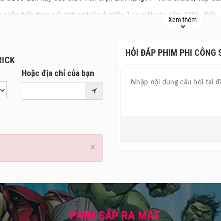
à phần tiếp theo nối gót sự kiện ở phần 1 ra mắt vào năm 1986. Điều 
Xem thêm
m ầm? Hãy cùng RCP tìm hiểu thêm sau đây nhé!
HỎI ĐÁP PHIM PHI CÔNG 
RICK
Hoặc địa chỉ của bạn
×
PHIM SẮP RA MẮT