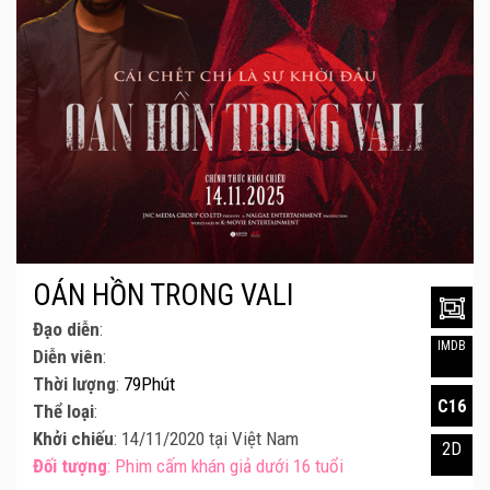
OÁN HỒN TRONG VALI
Đạo diễn
:
IMDB
Diễn viên
:
Thời lượng
:
79Phút
C16
Thể loại
:
Khởi chiếu
: 14/11/2020 tại Việt Nam
2D
Đối tượng
: Phim cấm khán giả dưới 16 tuổi