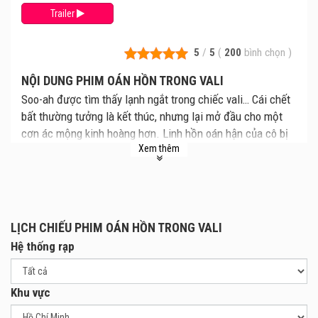
Trailer
5
/
5
(
200
bình chọn
)
NỘI DUNG PHIM OÁN HỒN TRONG VALI
Soo-ah được tìm thấy lạnh ngắt trong chiếc vali… Cái chết
bất thường tưởng là kết thúc, nhưng lại mở đầu cho một
cơn ác mộng kinh hoàng hơn. Linh hồn oán hận của cô bị
Xem thêm
giam cầm trong chiếc vali trở về, quyết đòi lại công lý từ
hai kẻ thủ ác. Pháp sư trừ tà bí ẩn Anuat có thể chặn đứng
lời nguyền chết chóc này, hay những bí mật đen tối của
tình yêu, phản bội và cái chết sẽ kéo tất cả xuống địa
ngục?
LỊCH CHIẾU PHIM OÁN HỒN TRONG VALI
Hệ thống rạp
Khu vực