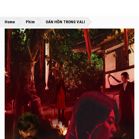
»
»
Home
Phim
OÁN HỒN TRONG VALI