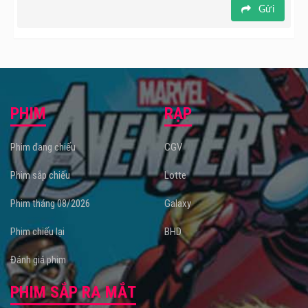
Gửi
PHIM
RẠP
Phim đang chiếu
CGV
Phim sắp chiếu
Lotte
Phim tháng 08/2026
Galaxy
Phim chiếu lại
BHD
Đánh giá phim
PHIM SẮP RA MẮT