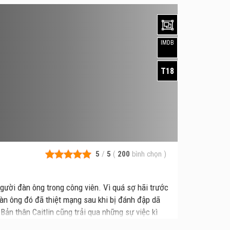
IMDB
T18
5
/
5
(
200
bình chọn
)
người đàn ông trong công viên. Vì quá sợ hãi trước
àn ông đó đã thiệt mạng sau khi bị đánh đập dã
ản thân Caitlin cũng trải qua những sự việc kì
i đàn ông kia. Liệu Caitilin phải làm gì để thoát