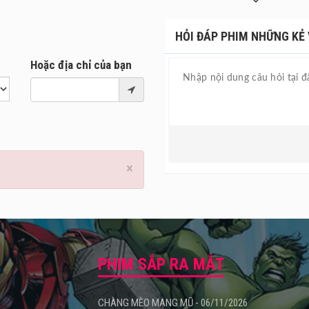
sự truy sát vô hình này?
HỎI ĐÁP PHIM NHỮNG KẺ 
Hoặc địa chỉ của bạn
×
PHIM SẮP RA MẮT
CHÀNG MÈO MANG MŨ - 06/11/2026