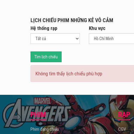
khỏi 
LỊCH CHIẾU PHIM NHỮNG KẺ VÔ CẢM
Hệ thống rạp
Khu vực
Tìm lịch chiếu
Không tìm thấy lịch chiếu phù hợp
PHIM
RẠP
Phim đang chiếu
CGV