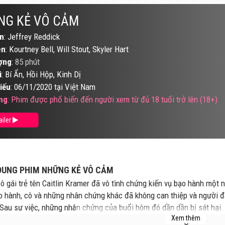
NG KẺ VÔ CẢM
n
: Jeffrey Reddick
ên
: Kourtney Bell, Will Stout, Skyler Hart
ợng
:
85 phút
i
: Bí Ẩn, Hồi Hộp, Kinh Dị
iếu
: 06/11/2020 tại Việt Nam
ng
: Phim được phổ biến đến người xem từ đủ 18 tuổi trở lên (18+)
ailer
DUNG PHIM NHỮNG KẺ VÔ CẢM
ô gái trẻ tên Caitlin Kramer đã vô tình chứng kiến vụ bạo hành một 
o hành, cô và những nhân chứng khác đã không can thiệp và người đ
Sau sư việc, những nhân chứng của buổi hôm đó dần dần bị sát hại. B
Xem thêm
 như thể có ai đó muốn trả thù cô vì đã làm lơ trước vụ bạo hành ngườ