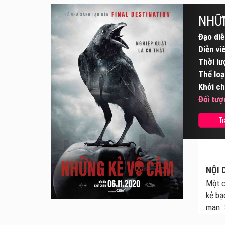
NHỮ
Đạo diễ
Diễn vi
Thời lư
Thể loạ
Khởi ch
Đối tượ
Tr
NỘI 
Một c
kẻ bạ
man. 
quái,