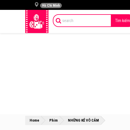
Hồ Chí Minh
Tìm kiếm
»
»
Home
Phim
NHỮNG KẺ VÔ CẢM