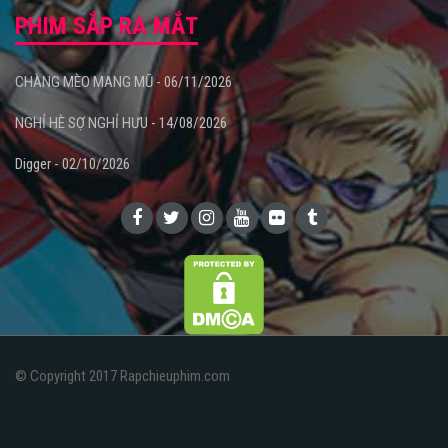
PHIM SẮP RA MẮT
CHÀNG MÈO MANG MŨ - 06/11/2026
NGHỈ HÈ SỢ NGHỈ HƯU - 14/08/2026
Digger - 02/10/2026
© Copyright 2017 Rapchieuphim.com