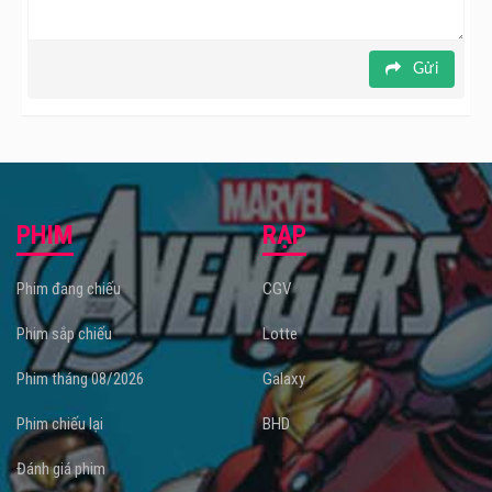
Gửi
PHIM
RẠP
Phim đang chiếu
CGV
Phim sắp chiếu
Lotte
Phim tháng 08/2026
Galaxy
Phim chiếu lại
BHD
Đánh giá phim