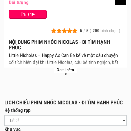
Đối tượng
:
Trailer
5
/
5
(
200
bình chọn
)
NỘI DUNG PHIM NHÓC NICOLAS - ĐI TÌM HẠNH
PHÚC
Little Nicholas – Happy As Can Be kể về một câu chuyện
cổ tích hiện đại khi Little Nicolas, cậu bé tinh nghịch, bất
ngờ bước ra từ trang giấy trắng nhờ sự kỳ diệu của hai tác
Xem thêm
giả Jean-Jacques Sempé và René Goscinny. Tuổi thơ của
Nicolas ngập tràn niềm vui, với những người bạn thân thiết,
đôi khi là những cuộc tranh cãi, đánh nhau, và những trò
nghịch ngợm ngớ ngẩn khiến cậu thường xuyên phải chịu
LỊCH CHIẾU PHIM NHÓC NICOLAS - ĐI TÌM HẠNH PHÚC
hình phạt. Sau những chuyến phiêu lưu đầy thú vị, Nicolas
Hệ thống rạp
luôn quay lại để gặp gỡ những người đã sáng tạo ra mình,
đưa câu chuyện trở thành một hành trình đong đầy cảm
xúc.
Khu vực