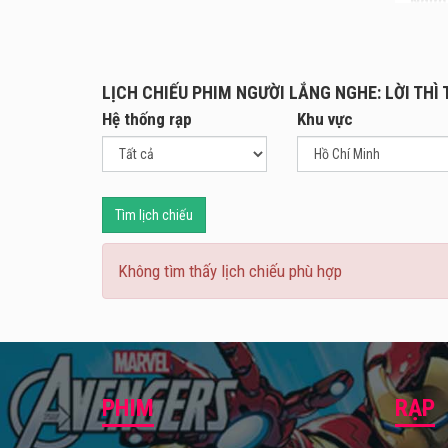
Ngườ
phim 
phim 
Trước
LỊCH CHIẾU PHIM NGƯỜI LẮNG NGHE: LỜI THÌ
Inter
Hệ thống rạp
Khu vực
Điều 
Tìm lịch chiếu
Không tìm thấy lịch chiếu phù hợp
PHIM
RẠP