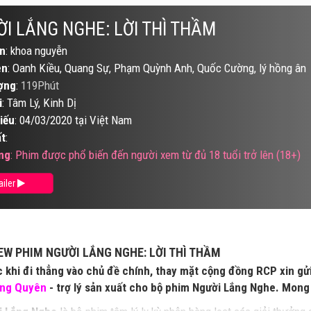
I LẮNG NGHE: LỜI THÌ THẦM
n
: khoa nguyễn
ên
: Oanh Kiều, Quang Sự, Phạm Quỳnh Anh, Quốc Cường, lý hồng ân
ợng
:
119Phút
i
: Tâm Lý, Kinh Dị
iếu
: 04/03/2020 tại Việt Nam
t
:
ng
: Phim được phổ biến đến người xem từ đủ 18 tuổi trở lên (18+)
ailer
EW PHIM NGƯỜI LẮNG NGHE: LỜI THÌ THẦM
 khi đi thẳng vào chủ đề chính, thay mặt cộng đồng RCP xin gửi
ng Quyên
- trợ lý sản xuất cho bộ phim Người Lắng Nghe. Mong 