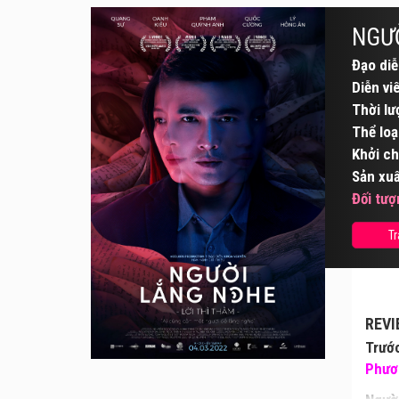
NGƯỜ
Đạo diễ
Diễn vi
Thời lư
Thể loạ
Khởi ch
Sản xuấ
Đối tượ
Tr
REVI
Trước
Phươ