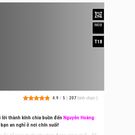
IMDB
T18
4.9
/
5
(
207
bình chọn
)
 lời thành kính chia buồn đến
Nguyễn Hoàng
bạn an nghỉ ở nơi chín suối!