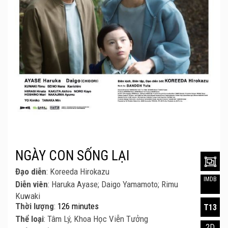
NGÀY CON SỐNG LẠI
Đạo diễn
: Koreeda Hirokazu
IMDB
Diễn viên
: Haruka Ayase; Daigo Yamamoto; Rimu
Kuwaki
Thời lượng
:
126 minutes
T13
Thể loại
: Tâm Lý, Khoa Học Viễn Tưởng
2D