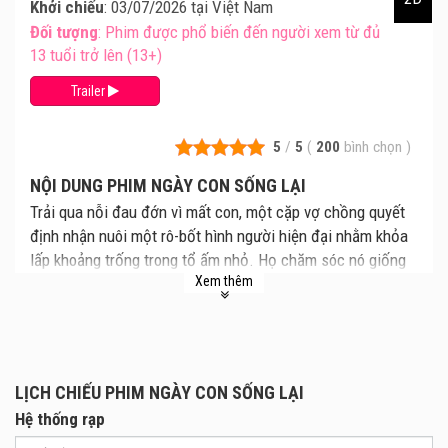
Khởi chiếu
: 03/07/2026 tại Việt Nam
Đối tượng
: Phim được phổ biến đến người xem từ đủ
13 tuổi trở lên (13+)
Trailer
5
/
5
(
200
bình chọn
)
NỘI DUNG PHIM NGÀY CON SỐNG LẠI
Trải qua nỗi đau đớn vì mất con, một cặp vợ chồng quyết
định nhận nuôi một rô-bốt hình người hiện đại nhằm khỏa
lấp khoảng trống trong tổ ấm nhỏ. Họ chăm sóc nó giống
Xem thêm
như con trai ruột của mình. Nếu một cỗ máy có khả năng
biểu đạt cảm xúc, biết trao đi và nhận lại tình yêu, liệu sợi
dây kết nối này có kém phần thiêng liêng hơn huyết thống?
LỊCH CHIẾU PHIM NGÀY CON SỐNG LẠI
Hệ thống rạp