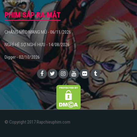
Đánh giá phim
PHIM SẮP RA MẮT
CHÀNG MÈO MANG MŨ - 06/11/2026
NGHỈ HÈ SỢ NGHỈ HƯU - 14/08/2026
Digger - 02/10/2026
© Copyright 2017 Rapchieuphim.com