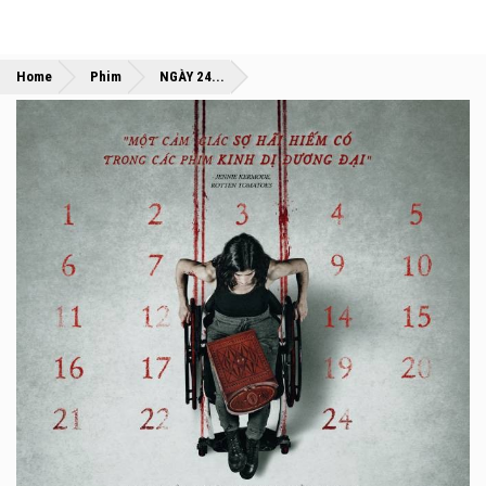
»
»
Home
Phim
NGÀY 24...