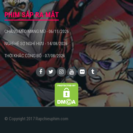
Đánh giá phim
PHIM SẮP RA MẮT
CHÀNG MÈO MANG MŨ - 06/11/2026
NGHỈ HÈ SỢ NGHỈ HƯU - 14/08/2026
THỜI KHẮC CÔNG BỐ - 07/08/2026
© Copyright 2017 Rapchieuphim.com