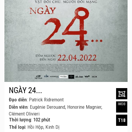
NGÀY 24...
Đạo diễn
: Patrick Ridremont
IMDB
Diễn viên
: Eugénie Derouand, Honorine Magnier,
Clément Olivieri
Thời lượng
:
102 phút
T18
Thể loại
: Hồi Hộp, Kinh Dị