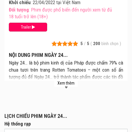
Khởi chiếu
: 22/04/2022 tại Việt Nam
Đối tượng
: Phim được phổ biến đến người xem từ đủ
18 tuổi trở lên (18+)
Trailer
5
/
5
(
200
bình chọn
)
NỘI DUNG PHIM NGÀY 24...
Ngày 24… là bộ phim kinh dị của Pháp được chấm 79% cà
chua tươi trên trang Rotten Tomatoes – một con số ấn
tượng đủ để Ngày 24… trở thành tác phẩm được các tín đồ
Xem thêm
dòng phim kinh dị chờ đợi.
Bộ phim xoay quanh Eva – cựu vận động viên balle đang
phải vật lộn với cuộc sống bên chiếc xe lăn, sau khi bị liệt
nửa thân dưới do tai nạn xe lăn. Một ngày kia, cô bạn thân
Sophie đến thăm và tặng Eva một món quà nhân dịp giáng
LỊCH CHIẾU PHIM NGÀY 24...
sinh.
Hệ thống rạp