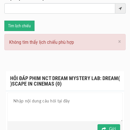
đam mê của các thành viên được thể hiện rõ nét. Hãy sẵn
sàng để trốn thoát vào giấc mơ và chào đón những khởi
đầu mới với NCT DREAM Mystery Lab: DREAM( )SCAPE in
Cinemas!
Tìm lịch chiếu
×
Không tìm thấy lịch chiếu phù hợp
HỎI ĐÁP PHIM NCT DREAM MYSTERY LAB: DREAM(
)SCAPE IN CINEMAS (0)
Gửi