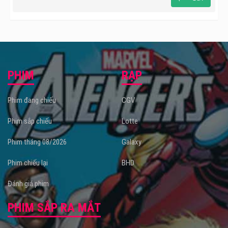
PHIM
RẠP
Phim đang chiếu
CGV
Phim sắp chiếu
Lotte
Phim tháng 08/2026
Galaxy
Phim chiếu lại
BHD
Đánh giá phim
PHIM SẮP RA MẮT