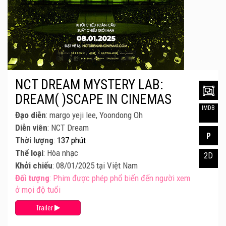
NCT DREAM MYSTERY LAB:
DREAM( )SCAPE IN CINEMAS
IMDB
Đạo diễn
: margo yeji lee, Yoondong Oh
Diễn viên
: NCT Dream
P
Thời lượng
:
137 phút
Thể loại
: Hòa nhạc
2D
Khởi chiếu
: 08/01/2025 tại Việt Nam
Đối tượng
: Phim được phép phổ biến đến người xem
ở mọi độ tuổi
Trailer